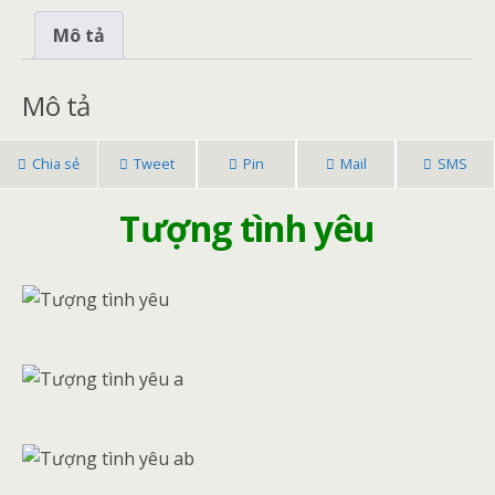
b
er
l
e
ar
Mô tả
o
st
e
o
Mô tả
k
Chia sẻ
Tweet
Pin
Mail
SMS
Tượng tình yêu