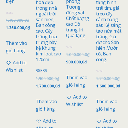
kiện.
phòng
hoa đẹp
tầng hình
Tượng
trong nhà
trái tim, giá
động vật
ngoài trời
treo cây
Chất lượng
Đ
sân hiên,
cảnh bằng
1.400.000,0
₫
ư
cao Đồ
Ban công
sắt. Kệ sáng
ợ
1.350.000,0
₫
trang trí
c
cao, Cây
tạo nửa mặt
x
Quà tặng
trồng hoa
trăng. Giá
ế
p
trưng bày
đỡ cho Sân
Thêm vào
h
kệ Khung
hiên ,Vườn
ạ
giỏ hàng
n
Đ
kim loại, cao
cỏ, Ban
1.000.000,0
₫
g
ư
120cm
công.
0
ợ
900.000,0
₫
Add to
5
c
s
x
Wishlist
a
ế
o
p
Thêm vào
Được xếp
Đ
1.900.000,0
₫
1.700.000,0
₫
h
hạng
ư
ạ
giỏ hàng
5.00
ợ
1.700.000,0
₫
1.600.000,0
₫
n
5 sao
c
g
x
0
ế
Add to
5
p
Thêm vào
Thêm vào
s
h
Wishlist
a
ạ
giỏ hàng
giỏ hàng
o
n
g
0
Add to
Add to
5
s