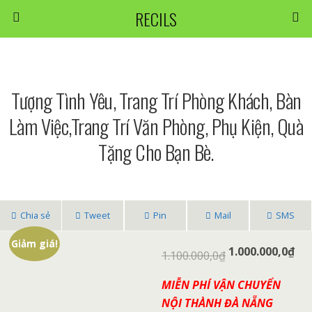
RECILS
Tượng Tình Yêu, Trang Trí Phòng Khách, Bàn
Làm Việc,trang Trí Văn Phòng, Phụ Kiện, Quà
Tặng Cho Bạn Bè.
Chia sẻ
Tweet
Pin
Mail
SMS
Giảm giá!
1.000.000,0
₫
1.100.000,0
₫
MIỄN PHÍ VẬN CHUYỂN
NỘI THÀNH ĐÀ NẴNG