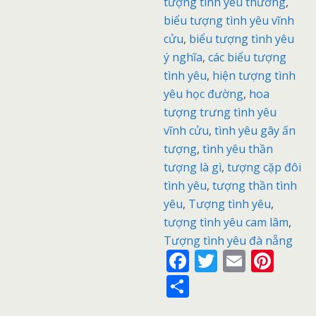
tượng tình yêu thương
,
biểu tượng tình yêu vĩnh
cửu
,
biểu tượng tình yêu
ý nghĩa
,
các biểu tượng
tình yêu
,
hiện tượng tình
yêu học đường
,
hoa
tượng trưng tình yêu
vĩnh cửu
,
tình yêu gây ấn
tượng
,
tình yêu thần
tượng là gì
,
tượng cặp đôi
tình yêu
,
tượng thần tình
yêu
,
Tượng tình yêu
,
tượng tình yêu cam lâm
,
Tượng tình yêu đà nẵng
F
T
E
Pi
ac
w
m
nt
S
e
itt
ai
er
h