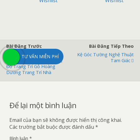
Wishlist
Wishlist
a
o
Bài Đăng Trước
Bài Đăng Tiếp Theo
Tượng Quan Vũ, Tượng
Kệ Góc Tường Nghệ Thuật
TƯ VẤN MIỄN PHÍ
Tam Quốc, Tượng Gỗ Rắn,
Tam Giác
Đồ Trang Trí Gỗ Hoàng
Dương Trang Trí Nhà
Để lại một bình luận
Email của bạn sẽ không được hiển thị công khai.
Các trường bắt buộc được đánh dấu
*
Bình luận
*