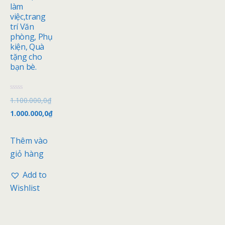
làm
việc,trang
trí Văn
phòng, Phụ
kiện, Quà
tặng cho
bạn bè.
Đ
1.100.000,0
₫
ư
ợ
1.000.000,0
₫
c
x
ế
p
Thêm vào
h
ạ
giỏ hàng
n
g
0
Add to
5
s
Wishlist
a
o