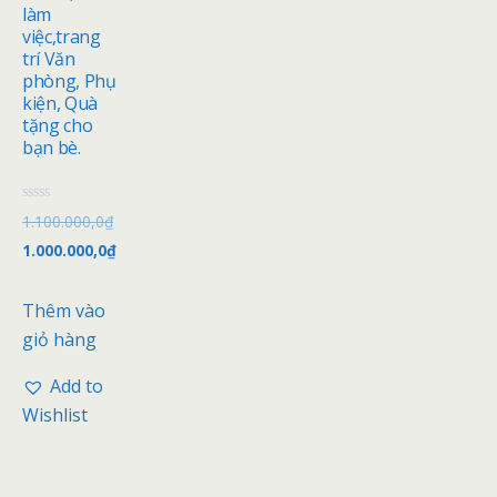
làm
việc,trang
trí Văn
phòng, Phụ
kiện, Quà
tặng cho
bạn bè.
Đ
1.100.000,0
₫
ư
ợ
1.000.000,0
₫
c
x
ế
p
Thêm vào
h
ạ
giỏ hàng
n
g
0
Add to
5
s
Wishlist
a
o