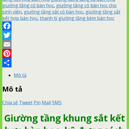
giường tầng có bàn học
,
giường tầng có bàn học cho
sinh viên
,
giường tầng sắt có bàn học
,
giường tầng sắt
kết hợp bàn học
,
thanh lý giường tầng kèm bàn học
Facebook
Twitter
Email
Pinterest
Share
Mô tả
Mô tả
Chia sẻ
Tweet
Pin
Mail
SMS
Giường tầng khung sắt kết