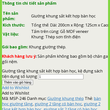
Thông tin chi tiết sản phẩm
Tên sản
Giường khung sắt kết hợp bàn học
phẩm:
Kích thước:
Tổng thể: Dài: 200cm x Rộng: 125cm x Cao
Tấm trên cùng: Gỗ MDF veneer
Vật liệu:
Khung: Thép sơn tĩnh điện
Gói bao gồm:
Khung giường thép.
Khách hàng lưu ý
:
Sản phẩm không bao gồm bộ chăn ga
gối nệm.
Giường tầng khung sắt kết hợp bàn học, kệ đựng sách
tiện dụng số lượng
Thêm vào giỏ hàng
Add to Wishlist
Add to Wishlist
Mã:
MSP-246
Danh mục:
Giường khung thép
Thẻ:
bàn
học giường tầng
,
giường 2 tầng có bàn học
,
giường 2
tầng kết hợp bàn học
,
giường sắt 2 tầng có bàn học
,