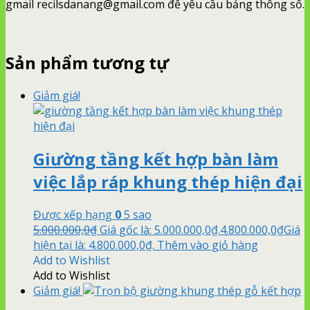
gmail recilsdanang@gmail.com để yêu cầu bảng thông số.
Sản phẩm tương tự
Giảm giá!
Giường tầng kết hợp bàn làm
việc lắp ráp khung thép hiện đại
Được xếp hạng
0
5 sao
5.000.000,0
₫
Giá gốc là: 5.000.000,0₫.
4.800.000,0
₫
Giá
hiện tại là: 4.800.000,0₫.
Thêm vào giỏ hàng
Add to Wishlist
Add to Wishlist
Giảm giá!