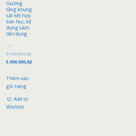
Giường
tầng khung
sắt kết hợp
bàn học, kệ
đựng sách
tiện dụng
Đ
6.110.000,0
₫
ư
ợ
5.900.000,0
₫
c
x
ế
p
Thêm vào
h
ạ
giỏ hàng
n
g
0
Add to
5
s
Wishlist
a
o