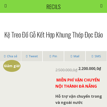
RECILS
Kệ Treo Đồ Gỗ Kết Hợp Khung Thép Đọc Đáo
Chia sẻ
Tweet
Pin
Mail
SMS
Giảm giá!
2.200.000,0
₫
2.500.000,0
₫
MIỄN PHÍ VẬN CHUYỂN
NỘI THÀNH ĐÀ NẴNG
Hỗ trợ vận chuyển trong
và ngoài nước