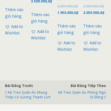
3.500.000,0
₫
x
c
ế
Đ
Đ
2.000.000,0
₫
2.300.000,0
₫
x
p
ư
ư
Thêm vào
ế
h
ợ
ợ
1.950.000,0
₫
2.050.000,0
₫
p
Thêm vào
ạ
c
c
giỏ hàng
h
n
x
x
ạ
giỏ hàng
g
ế
ế
n
0
p
p
Thêm vào
Thêm vào
g
Add to
5
h
h
0
s
ạ
ạ
Add to
giỏ hàng
giỏ hàng
5
Wishlist
a
n
n
s
o
g
g
Wishlist
a
0
0
o
Add to
Add to
5
5
s
s
Wishlist
Wishlist
a
a
o
o
Bài Đăng Trước
Bài Đăng Tiếp Theo
Kệ Treo Quần Áo Khung
Kệ Treo Quần Áo Phòng Ngủ
Thép Có Gương Thanh Lịch
Di Động