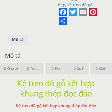
đẹp
,
kệ treo đồ gỗ
F
T
E
Pi
ac
w
m
nt
S
e
itt
ai
er
h
b
er
l
e
ar
Mô tả
o
st
e
o
Mô tả
k
Chia sẻ
Tweet
Pin
Mail
SMS
Kệ treo đồ gỗ kết hợp
khung thép đọc đáo
Kệ treo đồ gỗ kết hợp khung thép đọc đáo