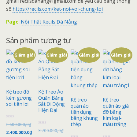
gmail recilsdanang@gmail.com để yêu cầu bảng thông
số.
https://recils.com/ket-noi-voi-chung-toi
Page
:
Nội Thất Recils Đà Nẵng
Sản phẩm tương tự
Giảm giá!
Giảm giá!
Giảm giá!
Giảm giá!
Kệ treo đồ
Kệ Treo Áo
kèm gương
Quần Bằng
Kệ treo
Kệ treo
soi tiện lợi
Sắt Di Động
quần áo
quần áo giá
Hiện Đại
tiện dụng
đỡ bằng
bằng khung
kim loại-
Đ
thép
màu trắng
2.600.000,0
₫
ư
Đ
3.700.000,0
₫
ợ
2.400.000,0
₫
ư
c
ợ