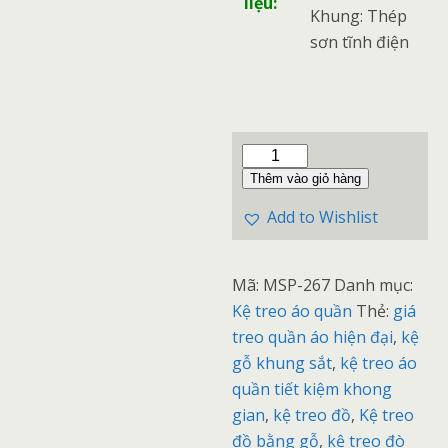
liệu:
Khung: Thép
sơn tĩnh điện
Thêm vào giỏ hàng
Add to Wishlist
Mã:
MSP-267
Danh mục:
Kệ treo áo quần
Thẻ:
giá
treo quần áo hiện đại
,
kệ
gỗ khung sắt
,
kệ treo áo
quần tiết kiệm khong
gian
,
kệ treo đồ
,
Kệ treo
đồ bằng gỗ
,
kệ treo đò