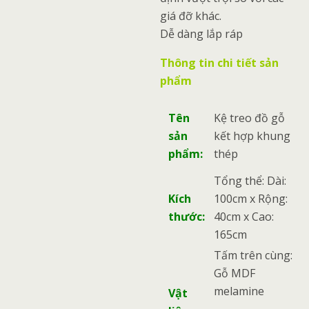
giá đỡ khác.
Dễ dàng lắp ráp
Thông tin chi tiết sản
phẩm
Tên
Kệ treo đồ gỗ
sản
kết hợp khung
phẩm:
thép
Tổng thể: Dài:
Kích
100cm x Rộng:
thước:
40cm x Cao:
165cm
Tấm trên cùng:
Gỗ MDF
melamine
Vật