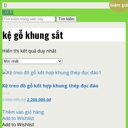
Giảm giá
RECILS
kệ gỗ khung sắt
Hiển thị kết quả duy nhất
Kệ treo đồ gỗ kết hợp khung thép đọc đáo
Được
2.500.000,0
₫
Giá
2.200.000,0
₫
Giá
xếp
gốc
hiện
hạng
là:
tại
0
Thêm vào giỏ hàng
5
2.500.000,0₫.
là:
Add to Wishlist
sao
2.200.000,0₫.
Add to Wishlist