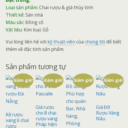
Đặc trưng:
Loại sản phẩm:
Chai rượu & giá thủy tinh
Thiết kế:
Sàn nhà
Màu sắc
: Đồng cổ
Vật liệu:
Kim loại; Gỗ
Vui lòng liên hệ với
kỹ thuật viên
của
chúng tôi
để biết
thêm về đặc tính sản phẩm.
Sản phẩm tương tự
Giảm giá!
Giảm giá!
Giảm giá!
Giảm giá!
Giá rượu
Giá Đỡ
cho 8 chai
Rượu Vàng
Kệ rượu
rượu vang
Nâu
vang 6 chai
Pháp hiện
rượu