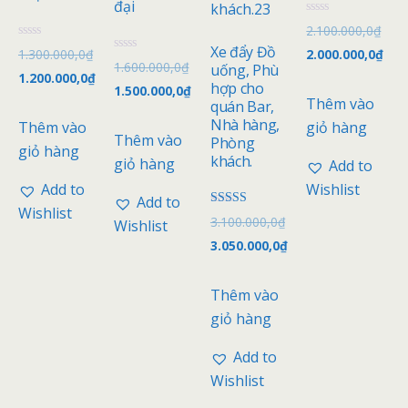
đại
Đ
2.100.000,0
₫
ư
Đ
ợ
Xe đẩy Đồ
1.300.000,0
₫
2.000.000,0
₫
ư
c
Đ
1.600.000,0
₫
uống, Phù
ợ
x
ư
1.200.000,0
₫
c
ế
ợ
hợp cho
1.500.000,0
₫
x
p
c
Thêm vào
quán Bar,
ế
h
x
p
ạ
ế
Nhà hàng,
Thêm vào
giỏ hàng
h
n
p
Thêm vào
Phòng
ạ
g
h
giỏ hàng
n
0
ạ
khách.
giỏ hàng
Add to
g
5
n
0
s
g
Add to
Wishlist
5
a
0
Add to
s
o
5
Wishlist
a
s
Được xếp
3.100.000,0
₫
Wishlist
o
a
hạng
o
5.00
3.050.000,0
₫
5 sao
Thêm vào
giỏ hàng
Add to
Wishlist