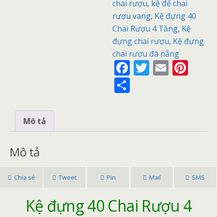
chai rượu
,
kệ để chai
rượu vang
,
Kệ đựng 40
Chai Rượu 4 Tầng
,
Kệ
đựng chai rượu
,
Kệ đựng
chai rượu đà nẵng
F
T
E
Pi
ac
w
m
nt
S
e
itt
ai
er
h
b
er
l
e
ar
Mô tả
o
st
e
o
Mô tả
k
Chia sẻ
Tweet
Pin
Mail
SMS
Kệ đựng 40 Chai Rượu 4