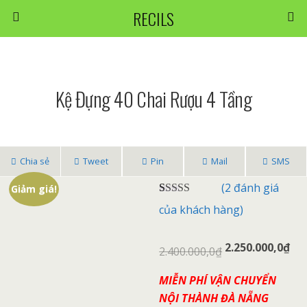
RECILS
Kệ Đựng 40 Chai Rượu 4 Tầng
Chia sẻ
Tweet
Pin
Mail
SMS
(
2
đánh giá
Giảm giá!
4.50
2
trên 5
của khách hàng)
dựa trên
đánh giá
2.250.000,0
₫
2.400.000,0
₫
MIỄN PHÍ VẬN CHUYỂN
NỘI THÀNH ĐÀ NẴNG