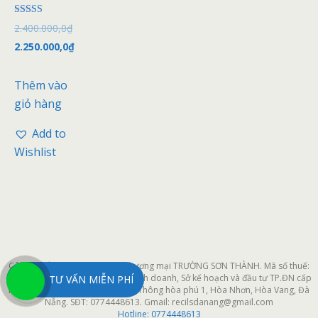
Được xếp
2.400.000,0
₫
hạng
4.50
2.250.000,0
₫
5 sao
Thêm vào
giỏ hàng
Add to
Wishlist
Công ty cổ phần xây dựng và thương mại TRƯỜNG SƠN THÀNH. Mã số thuế:
0401964611 do Phòng đăng ký kinh doanh, Sở kế hoạch và đầu tư TP.ĐN cấp
TƯ VẤN MIỄN PHÍ
ngày 25/03/2019. Địa chỉ xưởng: Thông hòa phú 1, Hòa Nhơn, Hòa Vang, Đà
Nẵng. SĐT: 0774448613. Gmail: recilsdanang@gmail.com
Hotline:
0774448613