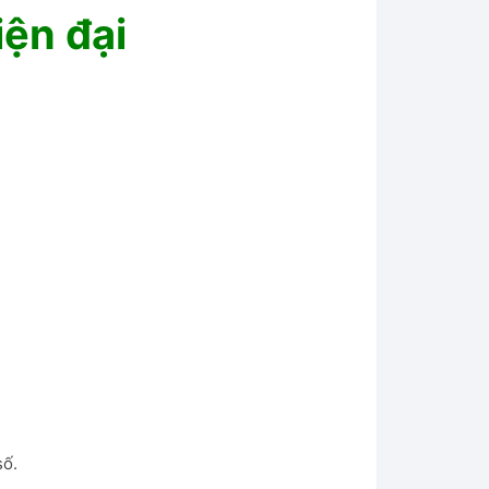
iện đại
số.