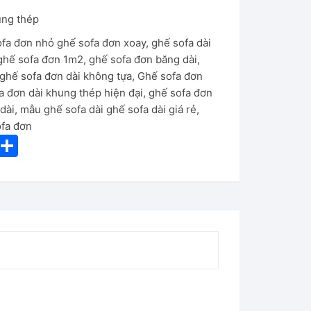
ung thép
ofa đơn nhỏ ghế sofa đơn xoay
,
ghế sofa dài
ghế sofa đơn 1m2
,
ghế sofa đơn băng dài
,
ghế sofa đơn dài không tựa
,
Ghế sofa đơn
a đơn dài khung thép hiện đại
,
ghế sofa đơn
dài
,
mẫu ghế sofa dài ghế sofa dài giá rẻ
,
ofa đơn
i
S
nt
h
er
ar
e
e
st