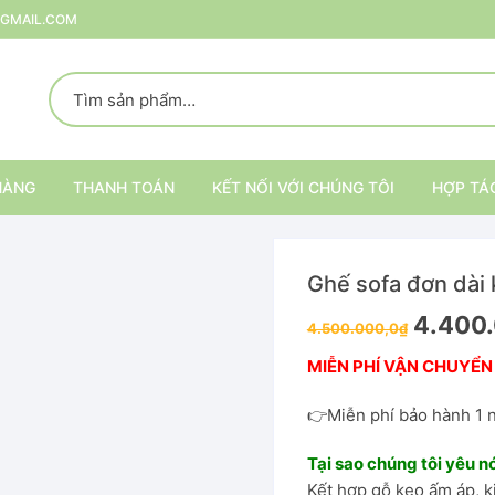
@GMAIL.COM
HÀNG
THANH TOÁN
KẾT NỐI VỚI CHÚNG TÔI
HỢP TÁ
Ghế sofa đơn dài 
p
4.400
4.500.000,0
₫
rang Trí
MIỄN PHÍ VẬN CHUYỂN
ại
Kệ trang trí nội thất
👉Miễn phí bảo hành 1 
Kệ đựng đồ
Tại sao chúng tôi yêu n
Kết hợp gỗ keo ấm áp, k