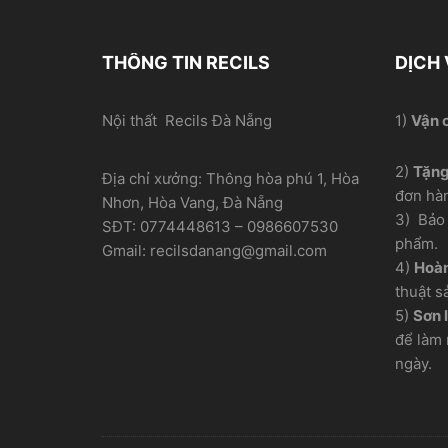
THÔNG TIN RECILS
DỊCH
Nội thất Recils Đà Nẵng
1)
Vận 
2)
Tặn
Địa chỉ xưởng: Thông hòa phú 1, Hòa
đơn hà
Nhơn, Hòa Vang, Đà Nẵng
3) Bảo 
SĐT: 0774448613 – 0986607530
phẩm.
Gmail: recilsdanang@gmail.com
4)
Hoàn
thuật s
5)
Sơn l
để làm 
ngày.