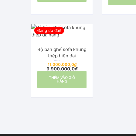
p
h
ạ
n
g
0
5
s
a
o
Đang ưu đãi!
Bộ bàn ghế sofa khung
thép hiện đại
11.000.000,0
₫
Đ
9.900.000,0
₫
ư
ợ
c
THÊM VÀO GIỎ
x
ế
HÀNG
p
h
ạ
n
g
0
5
s
a
o