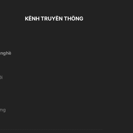
KÊNH TRUYỀN THÔNG
 nghề
́i
ứng