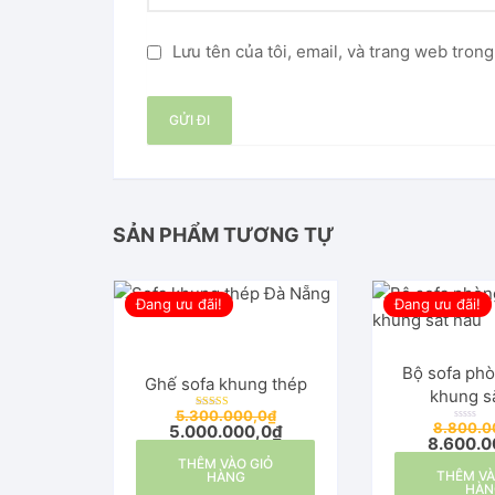
Lưu tên của tôi, email, và trang web trong
SẢN PHẨM TƯƠNG TỰ
Đang ưu đãi!
Đang ưu đãi!
Bộ sofa ph
Ghế sofa khung thép
khung s
5.300.000,0
₫
Được xếp
8.800.0
5.000.000,0
₫
hạng
Đ
5.00
8.600.0
ư
5 sao
ợ
THÊM VÀO GIỎ
c
THÊM VÀ
x
HÀNG
ế
HÀN