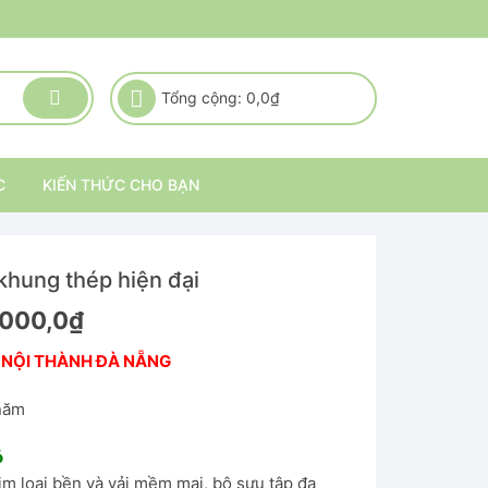
Tổng cộng:
0,0
₫
C
KIẾN THỨC CHO BẠN
khung thép hiện đại
.000,0
₫
 NỘI THÀNH ĐÀ NẴNG
năm
ó
im loại bền và vải mềm mại, bộ sưu tập đa