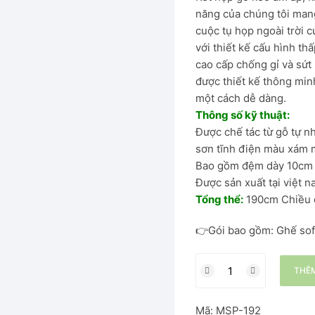
năng của chúng tôi man
cuộc tụ họp ngoài trời 
hung thép
với thiết kế cấu hình t
cao cấp chống gỉ và sứt
được thiết kế thông minh
một cách dễ dàng.
Đại
Thông số kỹ thuật:
Được chế tác từ gỗ tự n
Ăn
sơn tĩnh điện màu xám m
Bao gồm đệm dày 10cm v
Được sản xuất tại việt 
Tổng thể:
190cm Chiều d
👉Gói bao gồm: Ghế sof
THÊM
Mã:
MSP-192