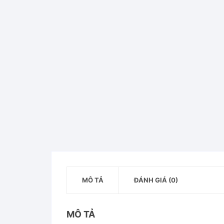
MÔ TẢ
ĐÁNH GIÁ (0)
MÔ TẢ