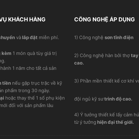
 VỤ KHÁCH HÀNG
CÔNG NGHỆ ÁP DỤNG
chuyển
và
lắp đặt
miễn phí.
1) Công nghệ
sơn tĩnh điện
g kèm
1 món quà tùy giá trị
2) Công nghệ hàn bởi thợ
tay
ng.
cao.
hành 1 năm cho tất cả sản
3) Phần mền thiết kế cơ khí vơ
 tiền
nếu gặp trục trặc về kỹ
ản phẩm trong 30 ngày.
ại
hoặc thay thế 1 số phụ kiện
đội ngủ kỹ sư
trình độ cao.
mới đối với sản phẩm lâu
4) Ý tưởng thiết kế lấy cảm h
từ ý tưởng
hiện đại thế giới.