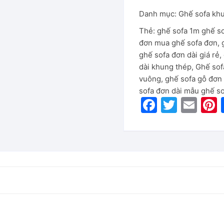
Danh mục:
Ghế sofa kh
Thẻ:
ghế sofa 1m ghế s
đơn mua ghế sofa đơn
,
ghế sofa đơn dài giá rẻ
,
dài khung thép
,
Ghế sof
vuông
,
ghế sofa gỗ đơn 
sofa đơn dài mẫu ghế s
F
T
E
P
a
w
m
c
itt
ai
e
er
l
b
o
o
k