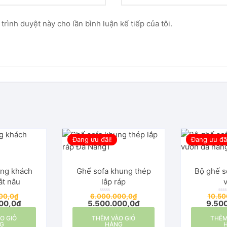
 trình duyệt này cho lần bình luận kế tiếp của tôi.
Đang ưu đãi!
Đang ưu đã
òng khách
Ghế sofa khung thép
Bộ ghế s
ắt nâu
lắp ráp
00,0
₫
6.000.000,0
₫
10.50
Đ
Đ
00,0
₫
5.500.000,0
₫
9.50
ư
ư
ợ
ợ
c
c
O GIỎ
THÊM VÀO GIỎ
x
THÊM
x
ế
ế
G
HÀNG