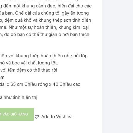
g đến một khung cảnh đẹp, hiện đại cho các
của bạn. Ghế dài của chúng tôi gây ấn tượng
hấp, đệm quá khổ và khung thép sơn tĩnh điện
 mẻ. Như một sự hoàn thiện, khung kim loại
, do đó bạn có thể thư giãn ở nơi bạn thích
hiên với khung thép hoàn thiện nhẹ bởi lớp
ờ và bọc vải chất lượng tốt.
ới tấm đệm có thể tháo rời
nam
ài x 65 cm Chiều rộng x 40 Chiều cao
a như ảnh hiển thị
 VÀO GIỎ HÀNG
Add to Wishlist