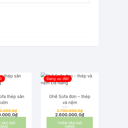
i!
Đang ưu đãi!
ofa thép sân
Ghế Sofa đơn – thép
vườn
và nệm
0.000,0
₫
2.700.000,0
₫
Đ
0.000,0
₫
2.600.000,0
₫
ư
ợ
c
 VÀO GIỎ
THÊM VÀO GIỎ
x
ế
HÀNG
HÀNG