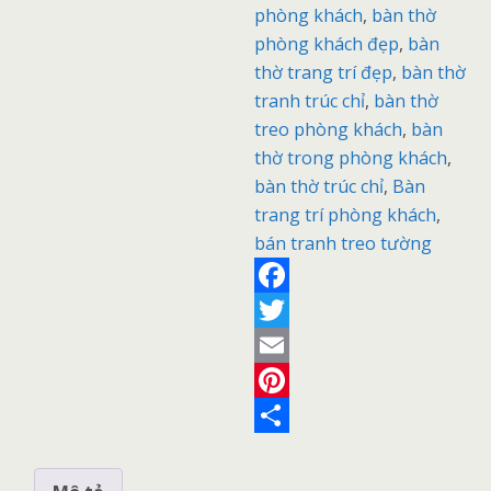
phòng khách
TRANH
,
bàn thờ
phòng khách đẹp
THỜ
,
bàn
thờ trang trí đẹp
TÀI
,
bàn thờ
tranh trúc chỉ
LỘC
,
bàn thờ
treo phòng khách
ĐÀ
,
bàn
thờ trong phòng khách
NẴNG
,
bàn thờ trúc chỉ
số
,
Bàn
trang trí phòng khách
lượng
,
bán tranh treo tường
F
a
T
c
w
E
e
i
m
P
b
t
a
i
S
o
t
i
n
h