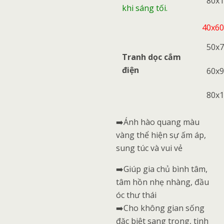
80x
khi sáng tối.
40x6
50x
Tranh dọc cắm
điện
60x
80x
➡️Ánh hào quang màu
vàng thể hiện sự ấm áp,
sung túc và vui vẻ
➡️Giúp gia chủ bình tâm,
tâm hồn nhẹ nhàng, đầu
óc thư thái
➡️Cho không gian sống
đặc biệt sang trọng, tinh