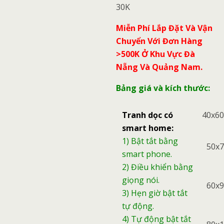
30K
Miễn Phí Lắp Đặt Và Vận
Chuyển Với Đơn Hàng
>500K Ở Khu Vực Đà
Nẵng Và Quảng Nam.
Bảng giá và kích thước:
Tranh dọc có
40x6
smart home:
1) Bật tắt bằng
50x
smart phone.
2) Điều khiển bằng
giọng nói.
60x
3) Hẹn giờ bật tắt
tự động.
4) Tự động bật tắt