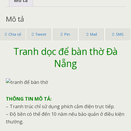
Mô tả
o
e
l
t
a
Mô tả
k
r
e
r
r
e
Chia sẻ
Tweet
Pin
Mail
SMS
e
s
Tranh dọc để bàn thờ Đà
t
Nẵng
THÔNG TIN MÔ TẢ:
– Tranh trúc chỉ sử dụng phích cắm điện trực tiếp.
– Độ bền có thể đến 10 năm nếu bảo quản ở điều kiện
thường.