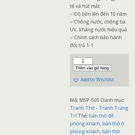
tế và hút mắt
✅Độ bền lên đến 10 năm
✅Chống nước, chống tia
UV, kháng nước hiệu quả
✅Chính sách bảo hành
đổi trả 1-1
Tranh
Trúc
Thêm vào giỏ hàng
Chỉ
Add to Wishlist
Dọc
Đứng
Mã:
-
MSP-505
Danh mục:
Tranh Thờ - Tranh Trang
Cắm
Trí
Điện,
Thẻ:
bàn thờ để
phòng khách
Smart
,
bàn thờ ở
phòng khách
Home,
,
bàn thờ