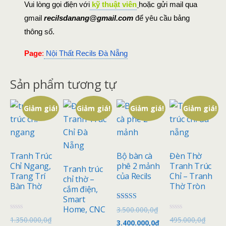
Vui lòng gọi điện với
kỹ thuật viên
hoặc gửi mail qua
gmail
recilsdanang@gmail.com
để yêu cầu bảng
thông số.
Page
:
Nội Thất Recils Đà Nẵng
Sản phẩm tương tự
Giảm giá!
Giảm giá!
Giảm giá!
Giảm giá!
Tranh Trúc
Bộ bàn cà
Đèn Thờ
Chỉ Ngang,
phê 2 mảnh
Tranh Trúc
Tranh trúc
Trang Trí
của Recils
Chỉ – Tranh
chỉ thờ –
Bàn Thờ
Thờ Tròn
cắm điện,
Smart
Được xếp
Home, CNC
Giá
3.500.000,0
₫
hạng
Đ
Đ
Giá
Giá
1.350.000,0
₫
495.000,0
₫
4.50
gốc
Giá
3.400.000,0
₫
ư
ư