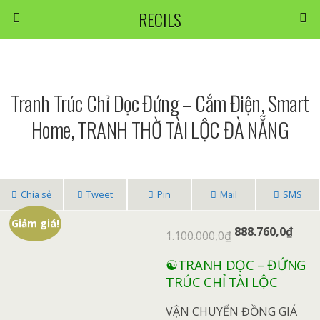
RECILS
Tranh Trúc Chỉ Dọc Đứng – Cắm Điện, Smart
Home, TRANH THỜ TÀI LỘC ĐÀ NẴNG
Chia sẻ
Tweet
Pin
Mail
SMS
Giảm giá!
Giá
Giá
888.760,0
₫
1.100.000,0
₫
gốc
hiện
☯️TRANH DỌC – ĐỨNG
là:
tại
TRÚC CHỈ TÀI LỘC
1.100.000,0₫.
là:
888.7
VẬN CHUYỂN ĐỒNG GIÁ