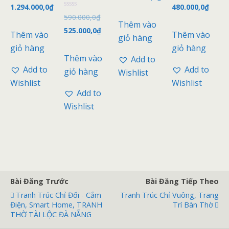
5 sao
ợ
ợ
gốc
Giá
gốc
Giá
1.294.000,0
₫
480.000,0
₫
là:
hiện
c
c
Đ
Giá
590.000,0
₫
x
x
là:
hiện
là:
hiện
ư
3.500.000,0₫.
tại
Thêm vào
ế
ế
ợ
gốc
Giá
525.000,0
₫
p
p
1.350.000,0₫.
tại
495.00
tại
Thêm vào
Thêm vào
c
là:
giỏ hàng
h
h
x
là:
hiện
ạ
ạ
là:
là:
giỏ hàng
giỏ hàng
ế
3.400.000,0₫.
n
n
p
590.000,0₫.
tại
Thêm vào
g
g
Add to
1.294.000,0₫.
480.0
h
0
0
ạ
Add to
Add to
là:
giỏ hàng
5
5
Wishlist
n
s
s
g
Wishlist
Wishlist
525.000,0₫.
a
a
0
o
o
Add to
5
s
Wishlist
a
o
Bài Đăng Trước
Bài Đăng Tiếp Theo
Tranh Trúc Chỉ Đối - Cắm
Tranh Trúc Chỉ Vuông, Trang
Điện, Smart Home, TRANH
Trí Bàn Thờ
THỜ TÀI LỘC ĐÀ NẴNG