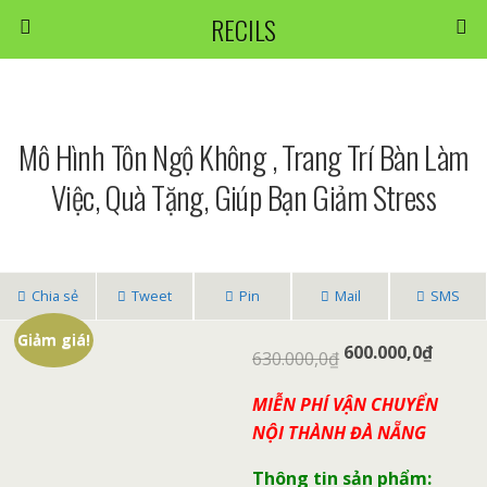
RECILS
Mô Hình Tôn Ngộ Không , Trang Trí Bàn Làm
Việc, Quà Tặng, Giúp Bạn Giảm Stress
Chia sẻ
Tweet
Pin
Mail
SMS
Giảm giá!
600.000,0
₫
630.000,0
₫
MIỄN PHÍ VẬN CHUYỂN
NỘI THÀNH ĐÀ NẴNG
Thông tin sản phẩm: