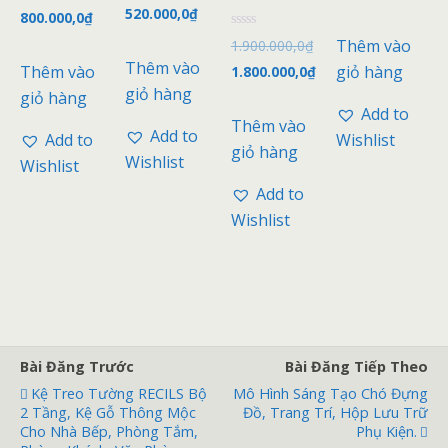
ợ
520.000,0
₫
ợ
x
800.000,0
₫
c
c
ế
x
x
p
Đ
Thêm vào
1.900.000,0
₫
ế
ế
h
ư
p
p
ạ
Thêm vào
ợ
Thêm vào
giỏ hàng
1.800.000,0
₫
h
h
n
c
ạ
ạ
g
giỏ hàng
x
giỏ hàng
n
n
0
ế
Add to
g
g
5
p
Thêm vào
0
0
s
h
Add to
Add to
Wishlist
5
5
a
ạ
giỏ hàng
s
s
o
n
Wishlist
Wishlist
a
a
g
o
o
0
Add to
5
s
Wishlist
a
o
Bài Đăng Trước
Bài Đăng Tiếp Theo
Kệ Treo Tường RECILS Bộ
Mô Hình Sáng Tạo Chó Đựng
2 Tầng, Kệ Gỗ Thông Mộc
Đồ, Trang Trí, Hộp Lưu Trữ
Cho Nhà Bếp, Phòng Tắm,
Phụ Kiện.