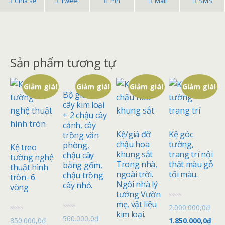
Chia sẻ
Tweet
Pin
Mail
SMS
Sản phẩm tương tự
Giảm giá!
Giảm giá!
Giảm giá!
Giảm giá!
Bộ giá đỡ
cây kim loại
+ 2 chậu cây
cảnh, cây
Kệ/giá đỡ
Kệ góc
trồng văn
chậu hoa
tường,
phòng,
Kệ treo
khung sắt
trang trí nội
chậu cây
tường nghệ
Trong nhà,
thất màu gỗ
bằng gốm,
thuật hình
ngoài trời.
tối màu.
chậu trồng
tròn- 6
Ngôi nhà lý
cây nhỏ.
vòng
tưởng Vườn
mẹ, vật liệu
Đ
2.000.000,0
₫
ư
kim loại.
Đ
560.000,0
₫
Đ
ợ
850.000,0
₫
1.850.000,0
₫
ư
ư
c