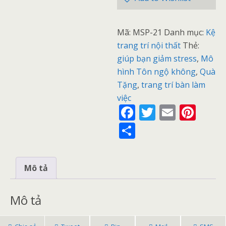
Mã:
MSP-21
Danh mục:
Kệ
trang trí nội thất
Thẻ:
giúp bạn giảm stress
,
Mô
hình Tôn ngộ không
,
Quà
Tặng
,
trang trí bàn làm
việc
F
T
E
Pi
ac
w
m
nt
S
e
itt
ai
er
h
b
er
l
e
ar
Mô tả
o
st
e
o
Mô tả
k