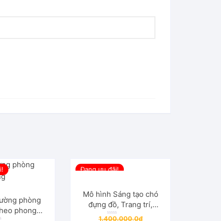
i!
Đang ưu đãi!
Mô hình Sáng tạo chó
tường phòng
đựng đồ, Trang trí,
theo phong
Hộp lưu trữ Phụ kiện.
Giá
1.400.000,0
₫
âu Âu ,Treo
Đ