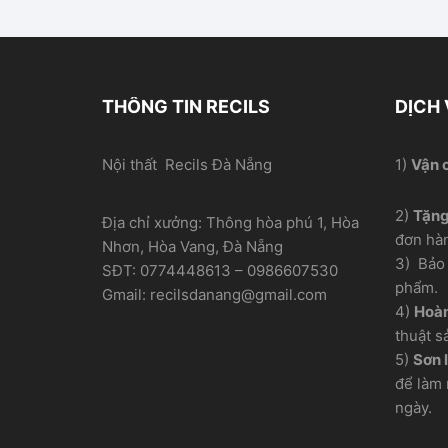
THÔNG TIN RECILS
DỊCH
Nội thất Recils Đà Nẵng
1)
Vận 
2)
Tặn
Địa chỉ xưởng: Thông hòa phú 1, Hòa
đơn hà
Nhơn, Hòa Vang, Đà Nẵng
3) Bảo 
SĐT: 0774448613 – 0986607530
phẩm.
Gmail: recilsdanang@gmail.com
4)
Hoàn
thuật s
5)
Sơn l
để làm 
ngày.