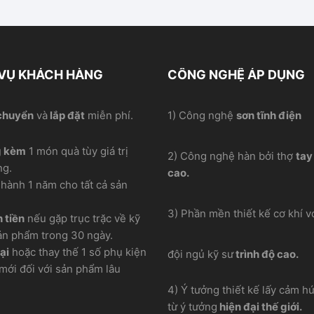
 VỤ KHÁCH HÀNG
CÔNG NGHỆ ÁP DỤNG
chuyển
và
lắp đặt
miễn phí.
1) Công nghệ
sơn tĩnh điện
g kèm
1 món quà tùy giá trị
2) Công nghệ hàn bởi thợ
tay
ng.
cao.
hành 1 năm cho tất cả sản
3) Phần mền thiết kế cơ khí vơ
 tiền
nếu gặp trục trặc về kỹ
ản phẩm trong 30 ngày.
ại
hoặc thay thế 1 số phụ kiện
đội ngủ kỹ sư
trình độ cao.
mới đối với sản phẩm lâu
4) Ý tưởng thiết kế lấy cảm h
từ ý tưởng
hiện đại thế giới.