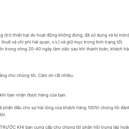
công
s
3
t
Thanh
treo
tường
àng (trừ thiệt hại do hoạt động không đúng, đã sử dụng và bị mòn
số
huế và chi phí hải quan, v.v.) và giữ mục trong tình trạng tốt.
lượng
ển trong vòng 20-40 ngày làm việc sau khi thanh toán, khách hà
hàng cho chúng tôi. Cám ơn rất nhiều.
 khi bạn nhận được hàng của bạn.
 và phấn đấu cho sự hài lòng của khách hàng 100%! chúng tôi đánh
ôi.
ức TRƯỚC KHI bạn cung cấp cho chúng tôi phản hồi trung lập hoặ