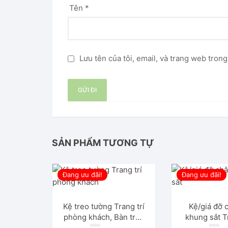
Tên
*
Lưu tên của tôi, email, và trang web trong
SẢN PHẨM TƯƠNG TỰ
Đang ưu đãi!
Đang ưu đãi!
Kệ treo tường Trang trí
Kệ/giá đỡ 
phòng khách, Bàn tròn
khung sắt T
âm dương treo tường
ngoài trời. 