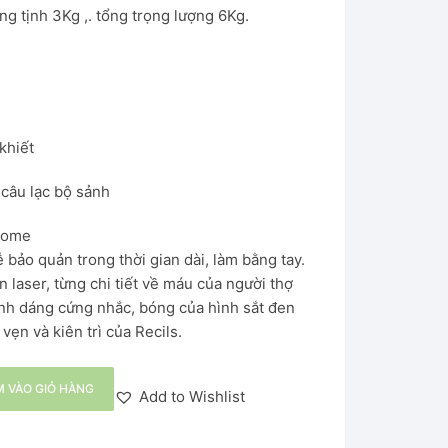
ng tịnh 3Kg ,. tổng trọng lượng 6Kg.
 khiết
câu lạc bộ sảnh
 Rome
 bảo quản trong thời gian dài, làm bằng tay.
àn laser, từng chi tiết về máu của người thợ
hình dáng cứng nhắc, bóng của hình sắt đen
vẹn và kiên trì của Recils.
 VÀO GIỎ HÀNG
Add to Wishlist