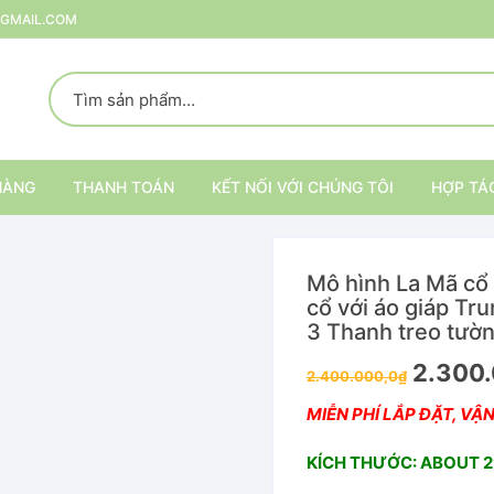
@GMAIL.COM
HÀNG
THANH TOÁN
KẾT NỐI VỚI CHÚNG TÔI
HỢP TÁ
Mô hình La Mã cổ 
p
cổ với áo giáp Tru
3 Thanh treo tườ
rang Trí
Giá
2.300.
2.400.000,0
₫
gốc
ại
Kệ trang trí nội thất
là:
MIỄN PHÍ LẮP ĐẶT, VẬ
2.400.000
Kệ đựng đồ
KÍCH THƯỚC: ABOUT 