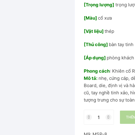
[Trọng lượng]
trọng lượ
hung thép
[Màu]
cổ xưa
[V
ật liệu]
thép
[Thủ công]
bàn tay tinh
Đại
[Áp dụng]
phòng khách 
Ăn
Phong cách
: Khiên cổ
Mô tả:
nhẹ, cứng cáp, dễ
Board, die, định vị và h
cũ, tay nghề tinh xảo, 
tượng trưng cho sự toàn 
Mô
THÊM
hình
La
Mã:
MSP-8
Mã