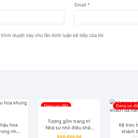
Email
*
 trình duyệt này cho lần bình luận kế tiếp của tôi.
Đang ưu đãi!
Đang ưu đã
Tượng gốm trang trí
chậu hoa
Kệ treo 
Nhà sư nhỏ điêu khắc
rong nhà,
khách 
thủ công phong cách
Giá
600.000,0
₫
Ngôi nhà lý
cách ch
Đ