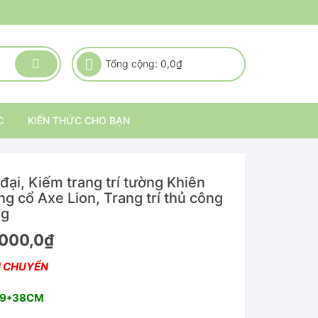
Tổng cộng:
0,0
₫
C
KIẾN THỨC CHO BẠN
đại, Kiếm trang trí tường Khiên
ng cổ Axe Lion, Trang trí thủ công
ng
Giá
000,0
₫
hiện
tại
N CHUYỂN
,0₫.
là:
2.300.000,0₫.
29*38CM