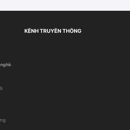
KÊNH TRUYỀN THÔNG
 nghề
́i
ứng