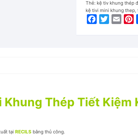
Thẻ:
kệ tiv khung thép 
kệ tivi mini khung thep
,
F
T
E
P
a
w
m
c
itt
ai
e
er
l
b
o
o
k
ni Khung Thép Tiết Kiệm
uất tại
RECILS
bằng thủ công.