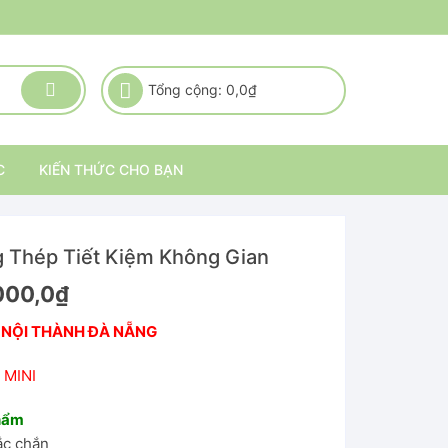
Tổng cộng:
0,0
₫
C
KIẾN THỨC CHO BẠN
g Thép Tiết Kiệm Không Gian
000,0
₫
 NỘI THÀNH ĐÀ NẴNG
 MINI
phẩm
ắc chắn