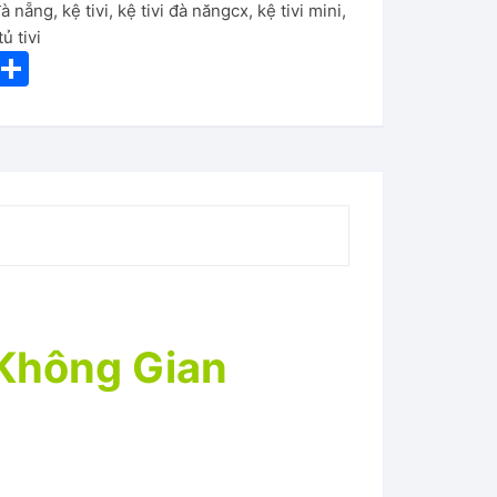
đà nẵng
,
kệ tivi
,
kệ tivi đà năngcx
,
kệ tivi mini
,
tủ tivi
i
S
nt
h
er
ar
e
e
st
 Không Gian