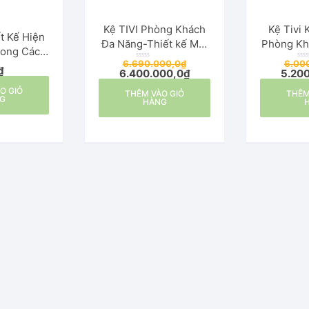
Kệ TIVI Phòng Khách
Kệ Tivi
ết Kế Hiện
Đa Năng-Thiết kế Mới
Phòng Kh
hong Cách
Nhất
6.690.000,0
₫
6.00
i
Đ
Đ
₫
6.400.000,0
₫
5.20
ư
ư
ợ
ợ
c
c
O GIỎ
THÊM VÀO GIỎ
x
THÊM
x
G
ế
ế
HÀNG
p
p
h
h
ạ
ạ
n
n
g
g
0
0
5
5
s
s
a
a
o
o