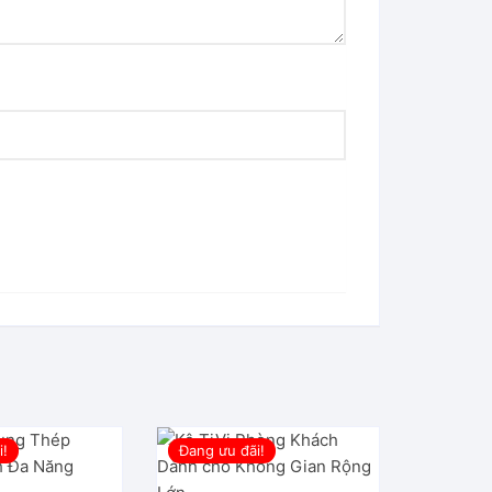
i!
Đang ưu đãi!