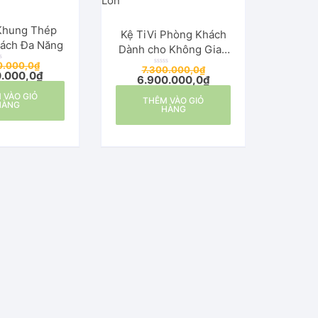
 Khung Thép
Kệ TiVi Phòng Khách
ách Đa Năng
Dành cho Không Gian
Rộng Lớn
0.000,0
₫
7.300.000,0
₫
Đ
0.000,0
₫
6.900.000,0
₫
ư
ợ
c
 VÀO GIỎ
THÊM VÀO GIỎ
x
HÀNG
ế
HÀNG
p
h
ạ
n
g
0
5
s
a
o