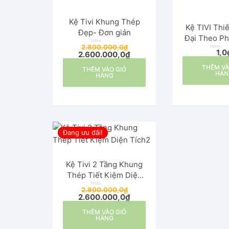
Kệ Tivi Khung Thép
Kệ TIVI Thi
Đẹp- Đơn giản
Đại Theo P
2.800.000,0
₫
Mớ
Đ
1,0
2.600.000,0
₫
ư
Đ
ợ
ư
c
ợ
THÊM VÀ
THÊM VÀO GIỎ
x
c
HÀN
ế
x
HÀNG
p
ế
h
p
ạ
h
n
ạ
g
n
0
g
5
0
s
5
a
s
o
a
o
Đang ưu đãi!
Kệ Tivi 2 Tầng Khung
Thép Tiết Kiệm Diện
Tích
2.800.000,0
₫
Đ
2.600.000,0
₫
ư
ợ
c
THÊM VÀO GIỎ
x
ế
HÀNG
p
h