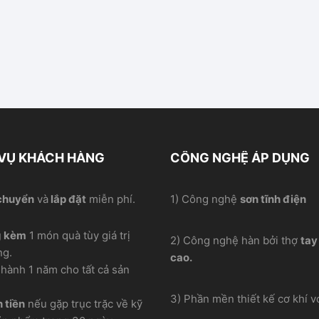
 VỤ KHÁCH HÀNG
CÔNG NGHỆ ÁP DỤNG
chuyển
và
lắp đặt
miễn phí.
1) Công nghệ
sơn tĩnh điện
g kèm
1 món quà tùy giá trị
2) Công nghệ hàn bởi thợ
tay
ng.
cao.
hành 1 năm cho tất cả sản
3) Phần mền thiết kế cơ khí vơ
 tiền
nếu gặp trục trặc về kỹ