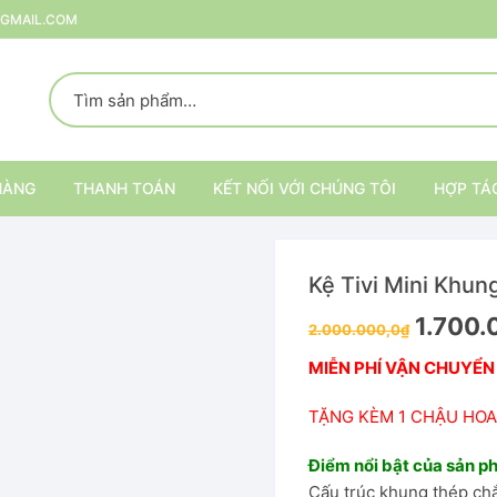
@GMAIL.COM
HÀNG
THANH TOÁN
KẾT NỐI VỚI CHÚNG TÔI
HỢP TÁ
Kệ Tivi Mini Khun
p
1.700.
2.000.000,0
₫
rang Trí
MIỄN PHÍ VẬN CHUYỂN
ại
Kệ trang trí nội thất
TẶNG KÈM 1 CHẬU HOA
Kệ đựng đồ
Điểm nổi bật của sản 
Cấu trúc khung thép ch