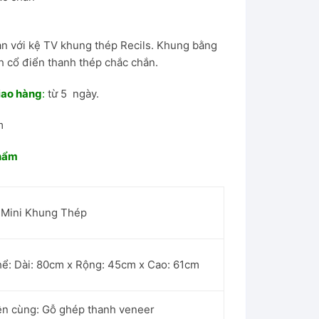
ạn với kệ TV khung thép Recils. Khung bằng
h cổ điển thanh thép chắc chắn.
iao hàng
:
từ 5 ngày.
m
phẩm
i Mini Khung Thép
hể: Dài: 80cm x Rộng: 45cm x Cao: 61cm
ên cùng: Gỗ ghép thanh veneer