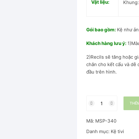
Vật liệu:
Khung:
Gói bao gồm:
Kệ như ảnh
Khách hàng lưu ý:
1)Màu
2)Recils sẽ tăng hoặc g
chắn cho kết cấu và dễ 
đầu trên hình.
THÊM
Mã:
MSP-340
Danh mục:
Kệ tivi