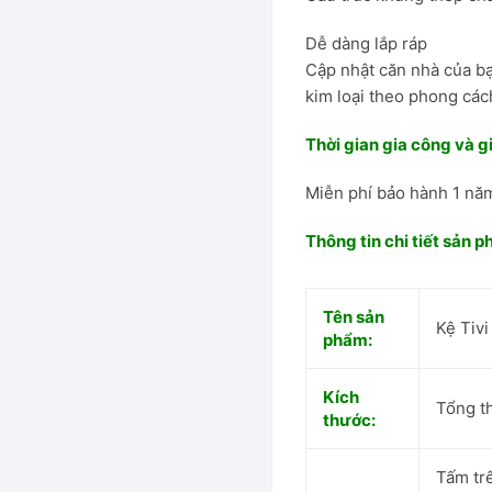
Dễ dàng lắp ráp
hung thép
Cập nhật căn nhà của b
kim loại theo phong các
Thời gian gia công và g
Đại
Miễn phí bảo hành 1 nă
Ăn
Thông tin chi tiết sản 
Tên sản
Kệ Tiv
phẩm:
Kích
Tổng t
thước:
Tấm tr