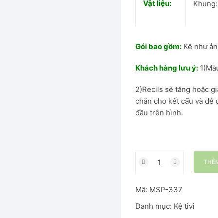
Vật liệu:
Khung:
Gói bao gồm:
Kệ như ảnh
Khách hàng lưu ý:
1)Màu
2)Recils sẽ tăng hoặc g
chắn cho kết cấu và dễ 
đầu trên hình.
THÊM
Mã:
MSP-337
Danh mục:
Kệ tivi