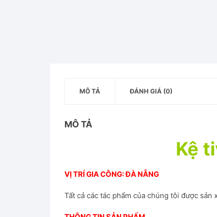
MÔ TẢ
ĐÁNH GIÁ (0)
MÔ TẢ
Kệ t
VỊ TRÍ GIA CÔNG: ĐÀ NẴNG
Tất cả các tác phẩm của chúng tôi được sản x
THÔNG TIN SẢN PHẨM