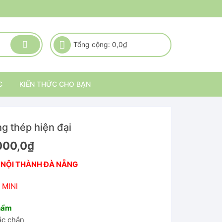
Tổng cộng:
0,0
₫
C
KIẾN THỨC CHO BẠN
ng thép hiện đại
000,0
₫
 NỘI THÀNH ĐÀ NẴNG
 MINI
phẩm
ắc chắn