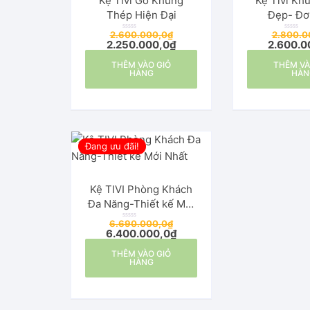
Kệ Tivi Gỗ Khung
Kệ Tivi Kh
Thép Hiện Đại
Đẹp-
2.600.000,0
₫
2.800.0
Đ
Đ
2.250.000,0
₫
2.600.0
ư
ư
ợ
ợ
c
c
THÊM VÀO GIỎ
x
THÊM VÀ
x
ế
ế
HÀNG
HÀN
p
p
h
h
ạ
ạ
n
n
g
g
0
0
5
5
s
s
a
a
o
o
Đang ưu đãi!
Kệ TIVI Phòng Khách
Đa Năng-Thiết kế Mới
Nhất
6.690.000,0
₫
Đ
6.400.000,0
₫
ư
ợ
c
THÊM VÀO GIỎ
x
ế
HÀNG
p
h
ạ
n
g
0
5