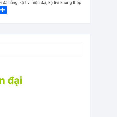
vi đà nẵng
,
kệ tivi hiện đại
,
kệ tivi khung thép
i
S
nt
h
er
ar
e
e
st
n đại