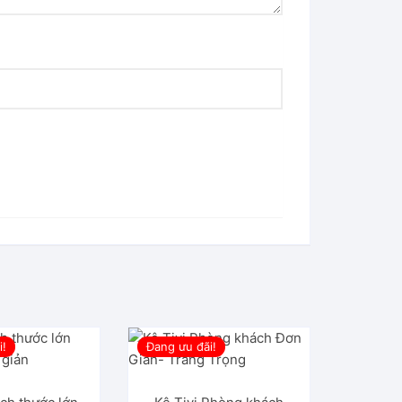
i!
Đang ưu đãi!