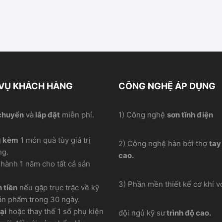
 VỤ KHÁCH HÀNG
CÔNG NGHỆ ÁP DỤNG
chuyển
và
lắp đặt
miễn phí.
1) Công nghệ
sơn tĩnh điện
g kèm
1 món quà tùy giá trị
2) Công nghệ hàn bởi thợ
tay
ng.
cao.
hành 1 năm cho tất cả sản
3) Phần mền thiết kế cơ khí vơ
 tiền
nếu gặp trục trặc về kỹ
ản phẩm trong 30 ngày.
ại
hoặc thay thế 1 số phụ kiện
đội ngủ kỹ sư
trình độ cao.