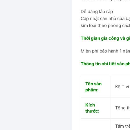
Dễ dàng lắp ráp
hung thép
Cập nhật căn nhà của b
kim loại theo phong các
Thời gian gia công và g
Đại
Miễn phí bảo hành 1 nă
Ăn
Thông tin chi tiết sản 
Tên sản
Kệ Tiv
phẩm:
Kích
Tổng t
thước:
Tấm tr