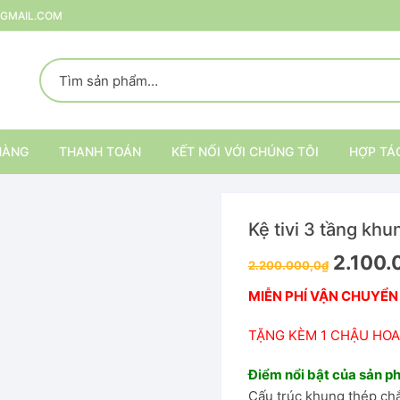
@GMAIL.COM
HÀNG
THANH TOÁN
KẾT NỐI VỚI CHÚNG TÔI
HỢP TÁ
Kệ tivi 3 tầng khu
p
2.100.
2.200.000,0
₫
rang Trí
MIỄN PHÍ VẬN CHUYỂN
ại
Kệ trang trí nội thất
TẶNG KÈM 1 CHẬU HOA
Kệ đựng đồ
Điểm nổi bật của sản 
Cấu trúc khung thép ch