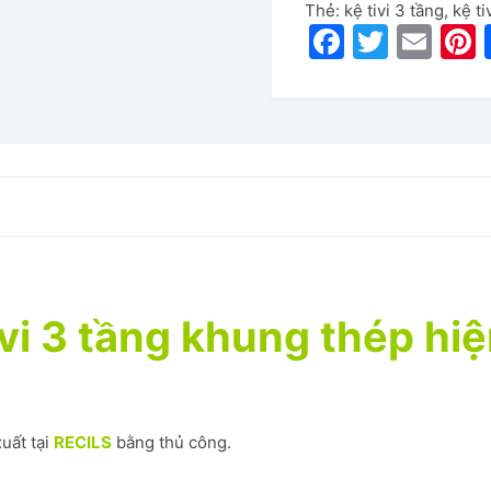
Thẻ:
kệ tivi 3 tầng
,
kệ ti
F
T
E
P
a
w
m
c
itt
ai
e
er
l
b
o
o
k
ivi 3 tầng khung thép hiệ
uất tại
RECILS
bằng thủ công.