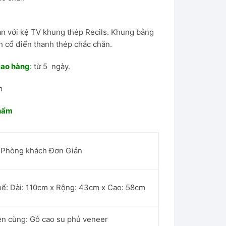
ạn với kệ TV khung thép Recils. Khung bằng
h cổ điển thanh thép chắc chắn.
iao hàng
:
từ 5 ngày.
m
phẩm
i Phòng khách Đơn Giản
hể: Dài: 110cm x Rộng: 43cm x Cao: 58cm
ên cùng: Gỗ cao su phủ veneer