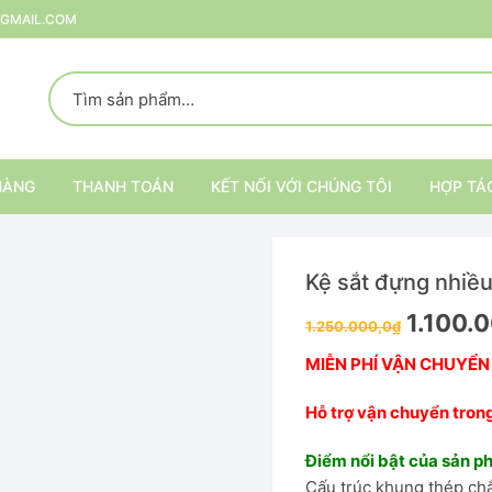
@GMAIL.COM
HÀNG
THANH TOÁN
KẾT NỐI VỚI CHÚNG TÔI
HỢP TÁ
Kệ sắt đựng nhiều
p
1.100.
1.250.000,0
₫
rang Trí
MIỄN PHÍ VẬN CHUYỂN
ại
Kệ trang trí nội thất
Hỗ trợ vận chuyển tron
Kệ đựng đồ
Điểm nổi bật của sản 
Cấu trúc khung thép ch