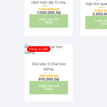
cách hiện đại 12 chai
hợp cho quá
Rượu – Đà Nẵng.
hàng, Phòn
1.550.000,0
₫
Được xếp
3.100.0
Được x
1.500.000,0
₫
hạng
3.050.0
hạng
5.00
5.00
5 sao
5 sa
THÊM VÀO GIỎ
THÊM VÀ
HÀNG
HÀN
Đang ưu đãi!
Giá rượu 5 Chai treo
tường.
950.000,0
₫
Đ
910.000,0
₫
ư
ợ
c
THÊM VÀO GIỎ
x
ế
HÀNG
p
h
ạ
n
g
0
5