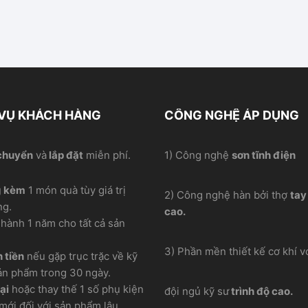
 VỤ KHÁCH HÀNG
CÔNG NGHỆ ÁP DỤNG
chuyển
và
lắp đặt
miễn phí.
1) Công nghệ
sơn tĩnh điện
g kèm
1 món quà tùy giá trị
2) Công nghệ hàn bởi thợ
tay
ng.
cao.
hành 1 năm cho tất cả sản
3) Phần mền thiết kế cơ khí vơ
 tiền
nếu gặp trục trặc về kỹ
ản phẩm trong 30 ngày.
ại
hoặc thay thế 1 số phụ kiện
đội ngủ kỹ sư
trình độ cao.
mới đối với sản phẩm lâu