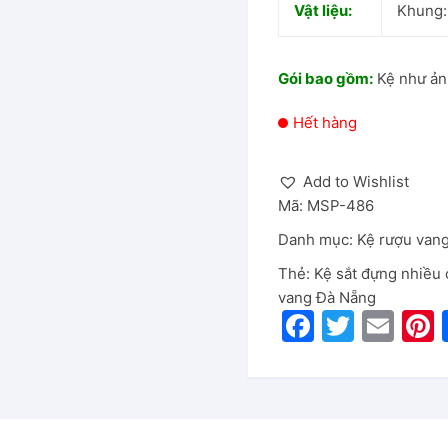
Vật liệu:
Khung:
Gói bao gồm:
Kệ như ảnh
Hết hàng
Add to Wishlist
Mã:
MSP-486
Danh mục:
Kệ rượu van
Thẻ:
Kệ sắt đựng nhiều 
vang Đà Nẵng
F
T
E
P
a
w
m
c
itt
ai
e
er
l