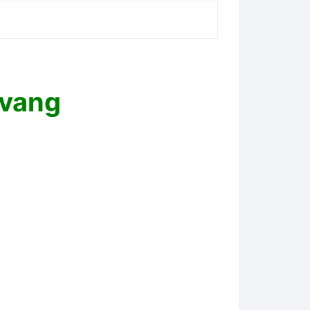
st
 vang