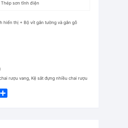
 Thép sơn tĩnh điện
 hiển thị + Bộ vít gắn tường và gắn gỗ
g
chai rượu vang
,
Kệ sắt đựng nhiều chai rượu
i
S
nt
h
er
ar
e
e