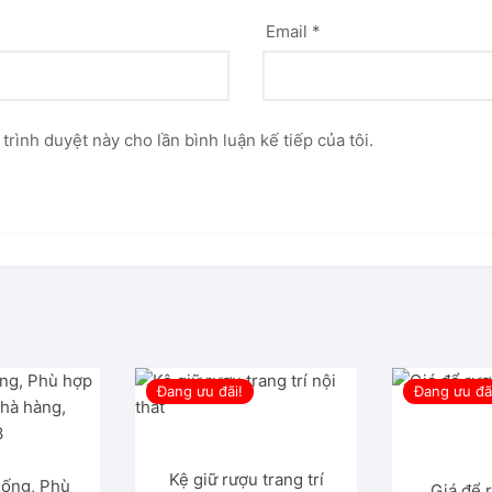
Email
*
 trình duyệt này cho lần bình luận kế tiếp của tôi.
Đang ưu đãi!
Đang ưu đã
Kệ giữ rượu trang trí
uống, Phù
Giá để 