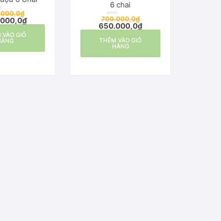
6 chai
.000,0
₫
700.000,0
₫
.000,0
₫
Đ
650.000,0
₫
ư
ợ
 VÀO GIỎ
c
THÊM VÀO GIỎ
x
HÀNG
ế
HÀNG
p
h
ạ
n
g
0
5
s
a
o