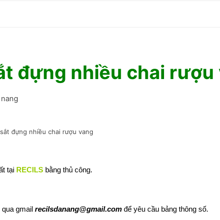
b
o
o
k
ắt đựng nhiều chai rượu
hai rượu vang
t tại
RECILS
bằng thủ công.
l qua gmail
recilsdanang@gmail.com
để yêu cầu bảng thông số.