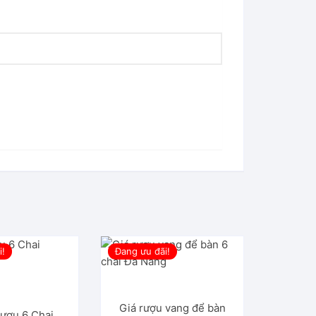
i!
Đang ưu đãi!
Giá rượu vang để bàn
rượu 6 Chai