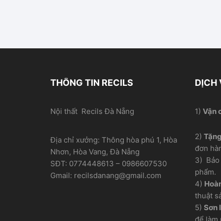
s
a
o
THÔNG TIN RECILS
DỊCH
Nội thất Recils Đà Nẵng
1)
Vận 
2)
Tặn
Địa chỉ xưởng: Thông hòa phú 1, Hòa
đơn hà
Nhơn, Hòa Vang, Đà Nẵng
3) Bảo 
SĐT: 0774448613 – 0986607530
phẩm.
Gmail: recilsdanang@gmail.com
4)
Hoàn
thuật s
5)
Sơn l
để làm 