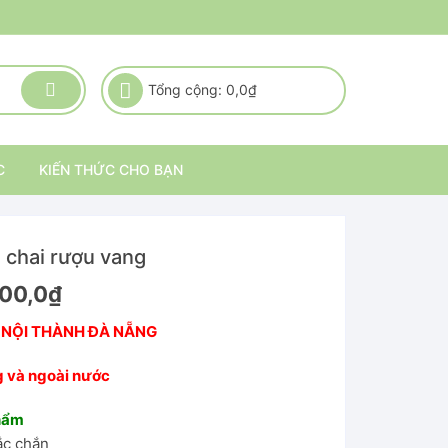
Tổng cộng:
0,0
₫
C
KIẾN THỨC CHO BẠN
 chai rượu vang
000,0
₫
 NỘI THÀNH ĐÀ NẴNG
g và ngoài nước
phẩm
ắc chắn