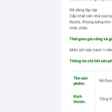
Dễ dàng lắp ráp
hung thép
Cập nhật căn nhà của 
Recils. Khung bằng kim 
chắc chắn.
Đại
Thời gian gia công và g
Miễn phí bảo hành 1 nă
Ăn
Thông tin chi tiết sản 
Tên sản
Kệ Đựn
phẩm:
Kích
Tổng t
thước: