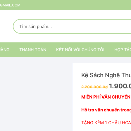
@GMAIL.COM
HÀNG
THANH TOÁN
KẾT NỐI VỚI CHÚNG TÔI
HỢP TÁ
Kệ Sách Nghệ Thu
p
1.900.
2.200.000,0
₫
rang Trí
MIỄN PHÍ VẬN CHUYỂN
ại
Kệ trang trí nội thất
Hỗ trợ vận chuyển tron
Kệ đựng đồ
TẶNG KÈM 1 CHẬU HOA