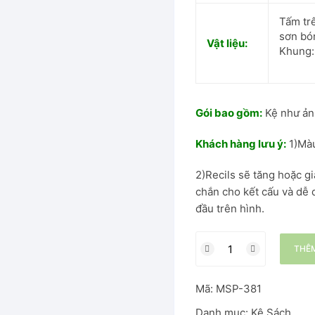
Tấm tr
sơn bó
Vật liệu:
Khung:
Gói bao gồm:
Kệ như ản
Khách hàng lưu ý:
1)Màu
2)Recils sẽ tăng hoặc g
chắn cho kết cấu và dễ 
đầu trên hình.
THÊM
Mã:
MSP-381
Danh mục:
Kệ Sách