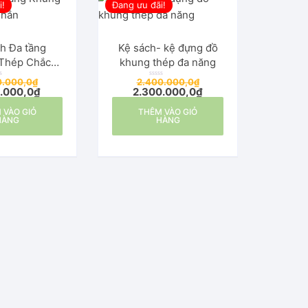
i!
Đang ưu đãi!
h Đa tầng
Kệ sách- kệ đựng đồ
Thép Chắc
khung thép đa năng
Chắn
0.000,0
₫
2.400.000,0
₫
Đ
0.000,0
₫
2.300.000,0
₫
ư
ợ
c
 VÀO GIỎ
THÊM VÀO GIỎ
x
ế
HÀNG
HÀNG
p
h
ạ
n
g
0
5
s
a
o