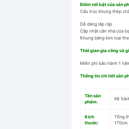
Điểm nổi bật của sản 
Cấu trúc khung thép ch
hung thép
Dễ dàng lắp ráp
Cập nhật căn nhà của bạ
Khung bằng kim loại th
Đại
Thời gian gia công và g
Ăn
Miễn phí bảo hành 1 nă
Thông tin chi tiết sản 
Tên sản
Kệ Sác
phẩm:
Kích
Tổng t
thước:
170cm