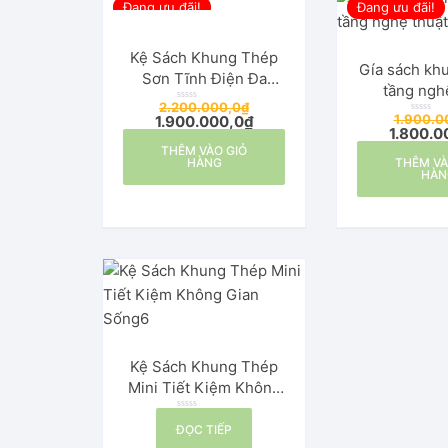
Đang ưu đãi!
Đang ưu đãi!
Kệ Sách Khung Thép
Gía sách kh
Sơn Tĩnh Điện Đa
tầng ngh
Năng- Tiện Dụng
2.200.000,0
₫
Đ
1.900.0
1.900.000,0
₫
ư
Đ
ợ
1.800.0
ư
c
ợ
THÊM VÀO GIỎ
x
c
ế
HÀNG
THÊM VÀ
x
p
ế
HÀN
h
p
ạ
h
n
ạ
g
n
0
g
5
0
s
5
a
s
o
a
o
Kệ Sách Khung Thép
Mini Tiết Kiệm Không
Gian Sống
Đ
ĐỌC TIẾP
ư
ợ
c