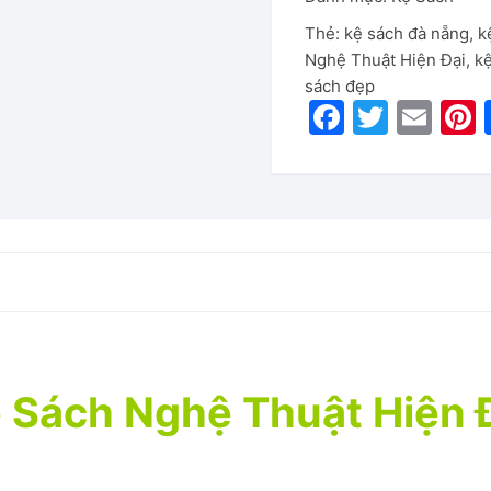
Thẻ:
kệ sách đà nẵng
,
k
Nghệ Thuật Hiện Đại
,
kệ
sách đẹp
F
T
E
P
a
w
m
c
itt
ai
e
er
l
b
o
o
k
 Sách Nghệ Thuật Hiện 