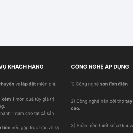
 VỤ KHÁCH HÀNG
CÔNG NGHỆ ÁP DỤNG
chuyển
và
lắp đặt
miễn phí.
1) Công nghệ
sơn tĩnh điện
g kèm
1 món quà tùy giá trị
2) Công nghệ hàn bởi thợ
tay
ng.
cao.
hành 1 năm cho tất cả sản
3) Phần mền thiết kế cơ khí vơ
 tiền
nếu gặp trục trặc về kỹ