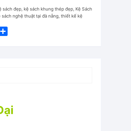
ệ sách đẹp
,
kệ sách khung thép đẹp
,
Kệ Sách
 sách nghệ thuật tại đà nẵng
,
thiết kế kệ
i
S
nt
h
er
ar
e
e
st
Đại