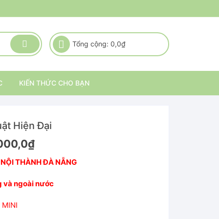
Tổng cộng:
0,0
₫
C
KIẾN THỨC CHO BẠN
ật Hiện Đại
000,0
₫
 NỘI THÀNH ĐÀ NẴNG
g và ngoài nước
 MINI