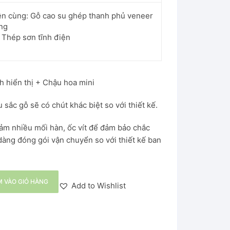
ên cùng: Gỗ cao su ghép thanh phủ veneer
ng
 Thép sơn tĩnh điện
h hiển thị + Chậu hoa mini
 sắc gỗ sẽ có chút khác biệt so với thiết kế.
iảm nhiều mối hàn, ốc vít để đảm bảo chắc
dàng đóng gói vận chuyển so với thiết kế ban
 VÀO GIỎ HÀNG
Add to Wishlist