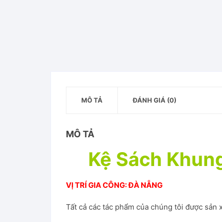
Kệ treo áo quần
e
s
Xích Đu Thư Giãn K
t
Bàn Trà – Bàn Cafe
Bàn Làm Việc Hiện 
Bộ Bàn Ghế Phòng 
MÔ TẢ
ĐÁNH GIÁ (0)
Kệ Sách
MÔ TẢ
Kệ rượu vang
Kệ Sách Khung
Kệ tivi
VỊ TRÍ GIA CÔNG: ĐÀ NẴNG
Tất cả các tác phẩm của chúng tôi được sản x