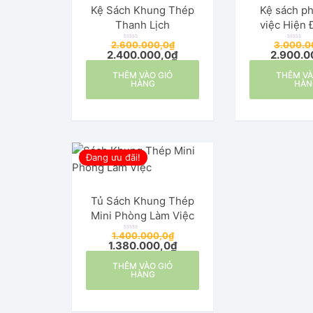
Kệ Sách Khung Thép
Kệ sách p
Thanh Lịch
việc Hiện 
Trọ
2.600.000,0
₫
3.000.0
Đ
Đ
2.400.000,0
₫
2.900.0
ư
ư
ợ
ợ
c
c
THÊM VÀO GIỎ
x
THÊM VÀ
x
ế
ế
HÀNG
HÀN
p
p
h
h
ạ
ạ
n
n
g
g
0
0
5
5
s
s
a
a
o
o
Đang ưu đãi!
Tủ Sách Khung Thép
Mini Phòng Làm Việc
1.400.000,0
₫
Đ
1.380.000,0
₫
ư
ợ
c
THÊM VÀO GIỎ
x
ế
HÀNG
p
h
ạ
n
g