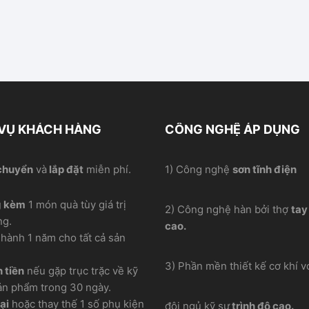
 VỤ KHÁCH HÀNG
CÔNG NGHỆ ÁP DỤNG
chuyển
và
lắp đặt
miễn phí.
1) Công nghệ
sơn tĩnh điện
g kèm
1 món quà tùy giá trị
2) Công nghệ hàn bởi thợ
tay
ng.
cao.
hành 1 năm cho tất cả sản
3) Phần mền thiết kế cơ khí vơ
 tiền
nếu gặp trục trặc về kỹ
ản phẩm trong 30 ngày.
ại
hoặc thay thế 1 số phụ kiện
đội ngủ kỹ sư
trình độ cao.