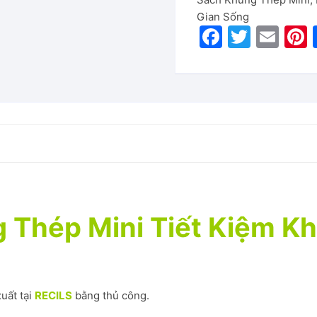
Gian Sống
F
T
E
P
hung thép
a
w
m
c
itt
ai
e
er
l
Đại
b
o
Ăn
o
k
 Thép Mini Tiết Kiệm K
uất tại
RECILS
bằng thủ công.