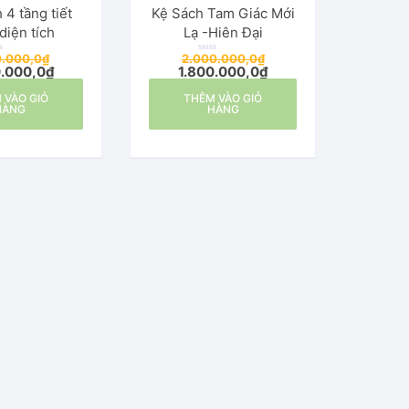
 4 tầng tiết
Kệ Sách Tam Giác Mới
diện tích
Lạ -Hiên Đại
0.000,0
₫
2.000.000,0
₫
Đ
0.000,0
₫
1.800.000,0
₫
ư
ợ
c
 VÀO GIỎ
THÊM VÀO GIỎ
x
ế
HÀNG
HÀNG
p
h
ạ
n
g
0
5
s
a
o