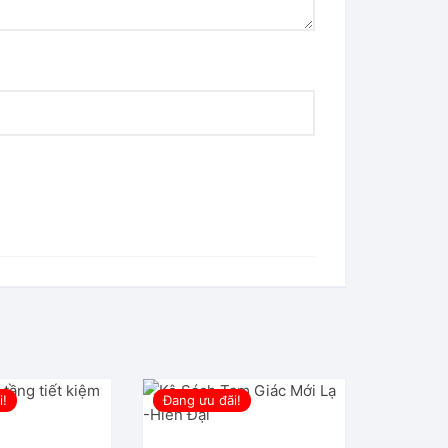
i!
Đang ưu đãi!