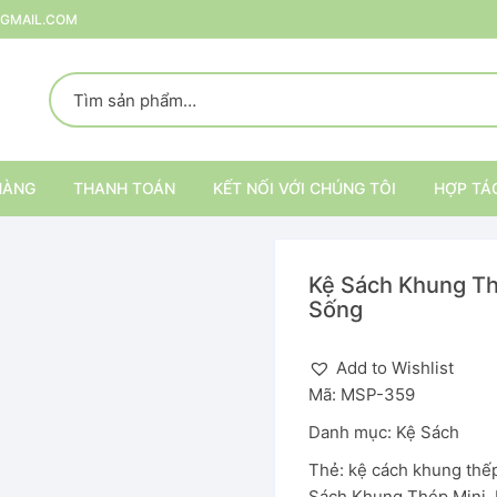
@GMAIL.COM
HÀNG
THANH TOÁN
KẾT NỐI VỚI CHÚNG TÔI
HỢP TÁ
Kệ Sách Khung Th
p
Sống
rang Trí
Add to Wishlist
Mã:
MSP-359
ại
Kệ trang trí nội thất
Danh mục:
Kệ Sách
Kệ đựng đồ
Thẻ:
kệ cách khung thế
Sách Khung Thép Mini
,