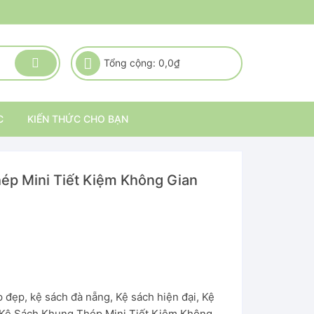
Tổng cộng:
0,0
₫
C
KIẾN THỨC CHO BẠN
ép Mini Tiết Kiệm Không Gian
p đẹp
,
kệ sách đà nẵng
,
Kệ sách hiện đại
,
Kệ
Kệ Sách Khung Thép Mini Tiết Kiệm Không