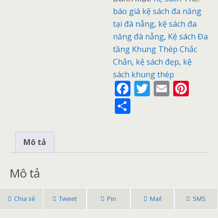
báo giá kệ sách đa năng
tại đà nẵng
,
kệ sách đa
năng đà nẵng
,
Kệ sách Đa
tầng Khung Thép Chắc
Chắn
,
kệ sách đẹp
,
kệ
sách khung thép
F
T
E
Pi
ac
w
m
nt
S
e
itt
ai
er
h
b
er
l
e
ar
Mô tả
o
st
e
o
Mô tả
k
Chia sẻ
Tweet
Pin
Mail
SMS