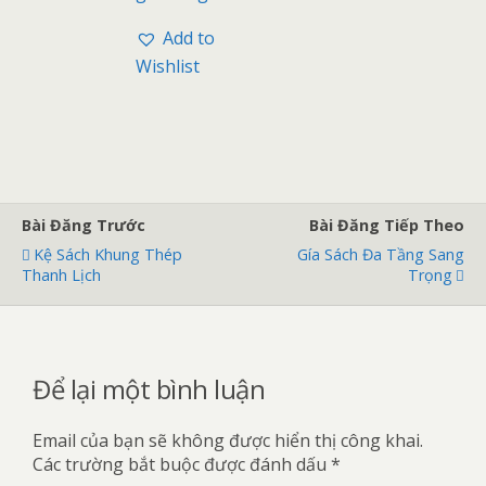
o
ạ
g
n
0
g
Add to
5
0
s
5
Wishlist
a
s
o
a
o
Bài Đăng Trước
Bài Đăng Tiếp Theo
Kệ Sách Khung Thép
Gía Sách Đa Tầng Sang
Thanh Lịch
Trọng
Để lại một bình luận
Email của bạn sẽ không được hiển thị công khai.
Các trường bắt buộc được đánh dấu
*