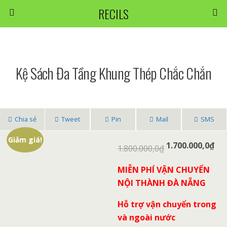
RECILS
Kệ Sách Đa Tầng Khung Thép Chắc Chắn
Chia sẻ
Tweet
Pin
Mail
SMS
Giảm giá!
1.700.000,0
₫
1.800.000,0
₫
MIỄN PHÍ VẬN CHUYỂN
NỘI THÀNH ĐÀ NẴNG
Hỗ trợ vận chuyển trong
và ngoài nước