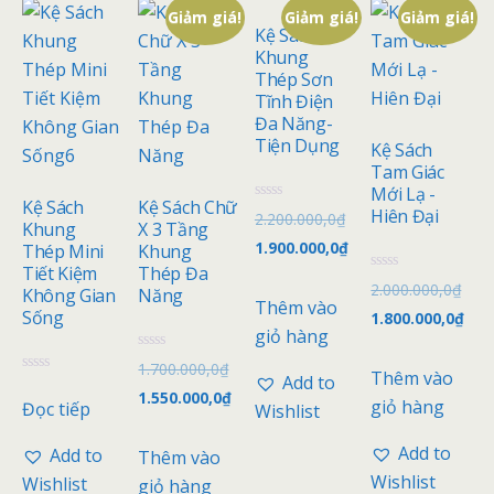
Giảm giá!
Giảm giá!
Giảm giá!
Kệ Sách
Khung
Thép Sơn
Tĩnh Điện
Đa Năng-
Tiện Dụng
Kệ Sách
Tam Giác
Mới Lạ -
Kệ Sách
Kệ Sách Chữ
Đ
Hiên Đại
2.200.000,0
₫
Khung
X 3 Tầng
ư
ợ
1.900.000,0
₫
Thép Mini
Khung
c
x
Tiết Kiệm
Thép Đa
Đ
ế
2.000.000,0
₫
Không Gian
Năng
ư
p
Thêm vào
ợ
h
Sống
1.800.000,0
₫
c
ạ
giỏ hàng
x
n
ế
g
Đ
1.700.000,0
₫
p
0
Thêm vào
ư
Add to
h
Đ
5
ợ
1.550.000,0
₫
ạ
ư
s
giỏ hàng
Đọc tiếp
c
Wishlist
n
ợ
a
x
g
c
o
ế
0
x
p
Add to
Add to
Thêm vào
5
ế
h
s
p
ạ
Wishlist
Wishlist
giỏ hàng
a
h
n