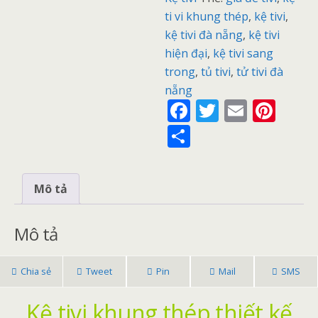
ti vi khung thép
,
kệ tivi
,
kệ tivi đà nẵng
,
kệ tivi
hiện đại
,
kệ tivi sang
trong
,
tủ tivi
,
tử tivi đà
nẵng
F
T
E
Pi
ac
w
m
nt
S
e
itt
ai
er
h
b
er
l
e
ar
Mô tả
o
st
e
o
Mô tả
k
Chia sẻ
Tweet
Pin
Mail
SMS
Kệ tivi khung thép thiết kế