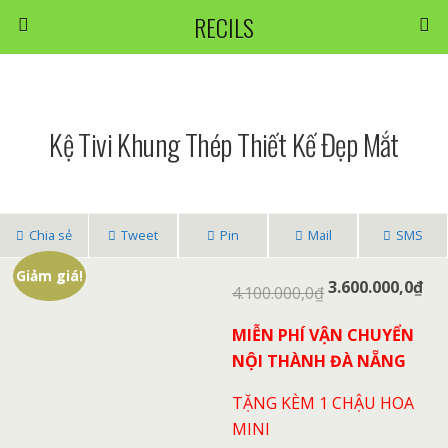
RECILS
Kệ Tivi Khung Thép Thiết Kế Đẹp Mắt
Chia sẻ
Tweet
Pin
Mail
SMS
Giảm giá!
3.600.000,0
₫
4.100.000,0
₫
MIỄN PHÍ VẬN CHUYỂN
NỘI THÀNH ĐÀ NẴNG
TẶNG KÈM 1 CHẬU HOA
MINI