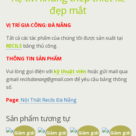
đẹp mắt
VỊ TRÍ GIA CÔNG: ĐÀ NẴNG
Tất cả các tác phẩm của chúng tôi được sản xuất tại
RECILS
bằng thủ công.
THÔNG TIN SẢN PHẨM
Vui lòng gọi điện với
kỹ thuật viên
hoặc gửi mail qua
gmail
recilsdanang@gmail.com
để yêu cầu bảng thông
số.
Page
:
Nội Thất Recils Đà Nẵng
Sản phẩm tương tự
Giảm giá!
Giảm giá!
Giảm giá!
Giảm giá!