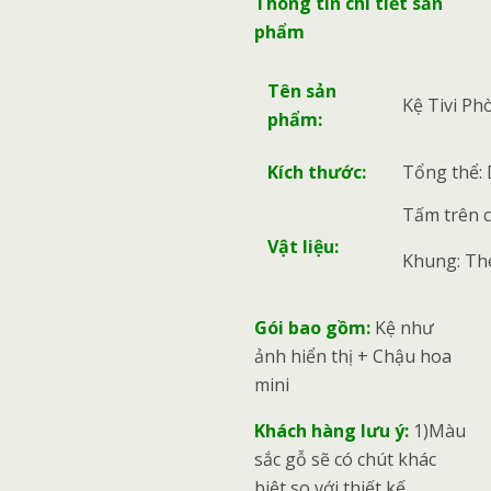
Thông tin chi tiết sản
phẩm
Tên sản
Kệ Tivi P
phẩm:
Kích thước:
Tổng thể: 
Tấm trên 
Vật liệu:
Khung: Thé
Gói bao gồm:
Kệ như
ảnh hiển thị + Chậu hoa
mini
Khách hàng lưu ý:
1)Màu
sắc gỗ sẽ có chút khác
biệt so với thiết kế.