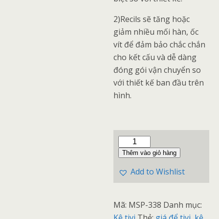
2)Recils sẽ tăng hoặc
giảm nhiều mối hàn, ốc
vít để đảm bảo chắc chắn
cho kết cấu và dễ dàng
đóng gói vận chuyển so
với thiết kế ban đầu trên
hình.
Thêm vào giỏ hàng
Add to Wishlist
Mã:
MSP-338
Danh mục:
Kệ tivi
Thẻ:
giá để tivi
,
kệ