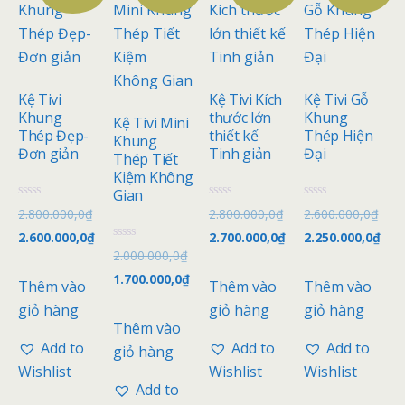
Kệ Tivi
Kệ Tivi Kích
Kệ Tivi Gỗ
Khung
thước lớn
Khung
Kệ Tivi Mini
Thép Đẹp-
thiết kế
Thép Hiện
Khung
Đơn giản
Tinh giản
Đại
Thép Tiết
Kiệm Không
Gian
Đ
Đ
Đ
2.800.000,0
₫
2.800.000,0
₫
2.600.000,0
₫
ư
ư
ư
ợ
ợ
ợ
2.600.000,0
₫
2.700.000,0
₫
2.250.000,0
₫
c
c
c
Đ
2.000.000,0
₫
x
x
x
ư
ế
ế
ế
ợ
1.700.000,0
₫
p
p
p
Thêm vào
Thêm vào
Thêm vào
c
h
h
h
x
ạ
ạ
ạ
giỏ hàng
giỏ hàng
giỏ hàng
ế
n
n
n
p
Thêm vào
g
g
g
h
0
0
0
ạ
Add to
Add to
Add to
giỏ hàng
5
5
5
n
s
s
s
g
Wishlist
Wishlist
Wishlist
a
a
a
0
o
o
o
Add to
5
s