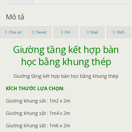
o
st
e
o
Mô tả
k
Chia sẻ
Tweet
Pin
Mail
SMS
Giường tầng kết hợp bàn
học bằng khung thép
Giường tầng kết hợp bàn học bằng khung thép
KÍCH THƯỚC LỰA CHỌN:
Giường khung sắt : 1m2 x 2m
Giường khung sắt : 1m4 x 2m
Giường khung sắt : 1m6 x 2m