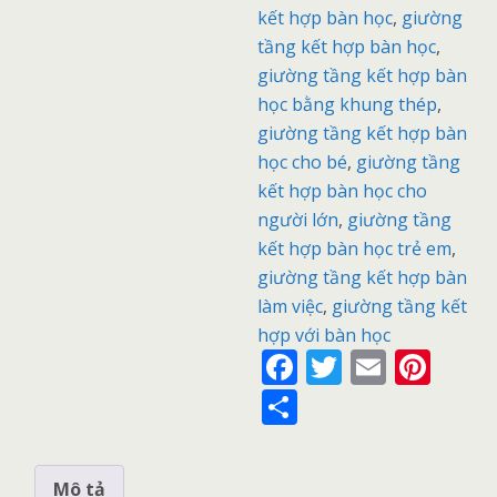
kết hợp bàn học
,
giường
tầng kết hợp bàn học
,
giường tầng kết hợp bàn
học bằng khung thép
,
giường tầng kết hợp bàn
học cho bé
,
giường tầng
kết hợp bàn học cho
người lớn
,
giường tầng
kết hợp bàn học trẻ em
,
giường tầng kết hợp bàn
làm việc
,
giường tầng kết
hợp với bàn học
F
T
E
Pi
ac
w
m
nt
S
e
itt
ai
er
h
b
er
l
e
ar
Mô tả