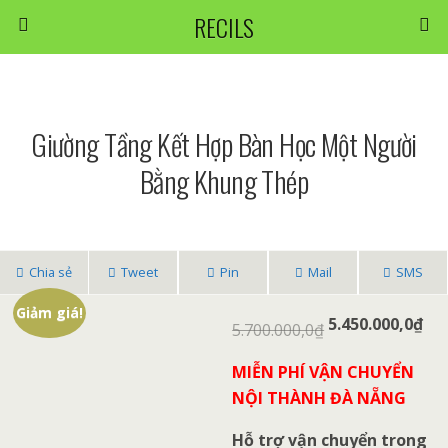
RECILS
Giường Tầng Kết Hợp Bàn Học Một Người
Bằng Khung Thép
Chia sẻ
Tweet
Pin
Mail
SMS
Giảm giá!
5.450.000,0
₫
5.700.000,0
₫
MIỄN PHÍ VẬN CHUYỂN
NỘI THÀNH ĐÀ NẴNG
Hỗ trợ vận chuyển trong