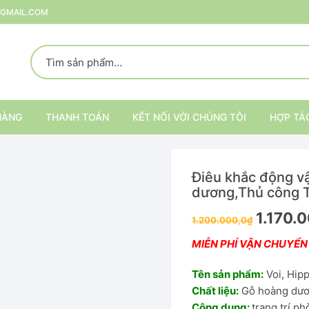
@GMAIL.COM
HÀNG
THANH TOÁN
KẾT NỐI VỚI CHÚNG TÔI
HỢP TÁ
Điêu khắc động vậ
p
dương,Thủ công T
1.170.
rang Trí
1.200.000,0
₫
MIỄN PHÍ VẬN CHUYỂN
ại
Kệ trang trí nội thất
Tên sản phẩm:
Voi, Hipp
Kệ đựng đồ
Chất liệu:
Gỗ hoàng dư
Công dụng:
trang trí ph