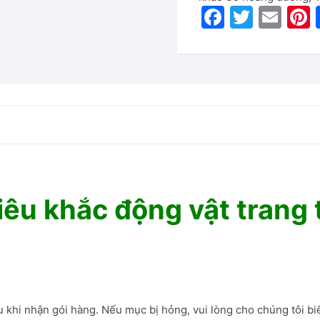
F
T
E
P
a
w
m
c
itt
ai
e
er
l
b
o
o
k
iêu khắc động vật trang t
 khi nhận gói hàng. Nếu mục bị hỏng, vui lòng cho chúng tôi biế