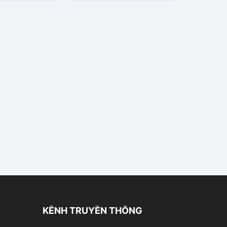
5
s
a
o
KÊNH TRUYỀN THÔNG