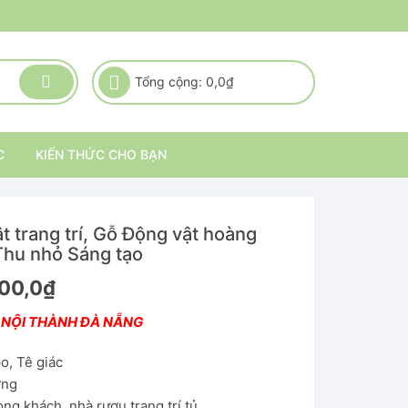
Tổng cộng:
0,0
₫
C
KIẾN THỨC CHO BẠN
t trang trí, Gỗ Động vật hoàng
hu nhỏ Sáng tạo
000,0
₫
 NỘI THÀNH ĐÀ NẴNG
o, Tê giác
ơng
òng khách, nhà rượu trang trí tủ