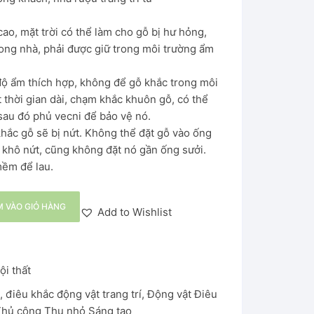
 cao, mặt trời có thể làm cho gỗ bị hư hỏng,
rong nhà, phải được giữ trong môi trường ẩm
độ ẩm thích hợp, không để gỗ khắc trong môi
 thời gian dài, chạm khắc khuôn gỗ, có thể
sau đó phủ vecni để bảo vệ nó.
khắc gỗ sẽ bị nứt. Không thể đặt gỗ vào ống
 khô nứt, cũng không đặt nó gần ống sưởi.
mềm để lau.
 VÀO GIỎ HÀNG
Add to Wishlist
ội thất
,
điêu khắc động vật trang trí
,
Động vật Điêu
hủ công Thu nhỏ Sáng tạo