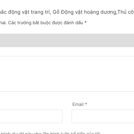
khắc động vật trang trí, Gỗ Động vật hoàng dương,Thủ c
hai.
Các trường bắt buộc được đánh dấu
*
Email
*
 trình duyệt này cho lần bình luận kế tiếp của tôi.