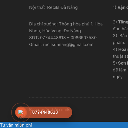
Nội thất Recils Đà Nẵng
1)
Vận 
2)
Tặn
Địa chỉ xưởng: Thông hòa phú 1, Hòa
đơn hà
Nhơn, Hòa Vang, Đà Nẵng
3) Bảo 
SĐT: 0774448613 – 0986607530
phẩm.
Gmail: recilsdanang@gmail.com
4)
Hoàn
thuật s
5)
Sơn l
để làm 
ngày.
Bản quyền bởi recils
0774448613
Tư vấn miễn phí