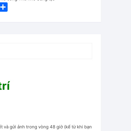
i
S
nt
h
er
ar
e
e
st
rí
t và gửi ảnh trong vòng 48 giờ (kể từ khi bạn