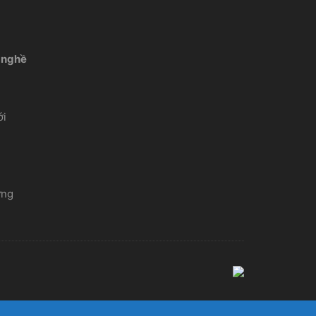
 nghề
́i
ứng