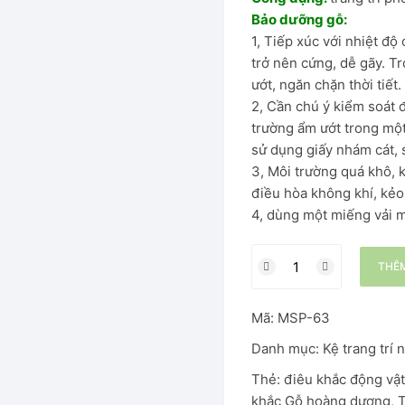
Bảo dưỡng gỗ:
1, Tiếp xúc với nhiệt độ
hung thép
trở nên cứng, dễ gãy. T
ướt, ngăn chặn thời tiết.
2, Cần chú ý kiểm soát 
trường ẩm ướt trong một
Đại
sử dụng giấy nhám cát, 
3, Môi trường quá khô, 
Ăn
điều hòa không khí, kẻo
4, dùng một miếng vải 
THÊM
Mã:
MSP-63
Danh mục:
Kệ trang trí n
Thẻ:
điêu khắc động vật
khắc Gỗ hoàng dương
,
T