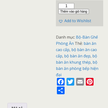
Thêm vào giỏ hàng
Add to Wishlist
Danh mục:
Bộ-Bàn Ghế
Phòng Ăn
Thẻ:
bàn ăn
cao cấp
,
bộ bàn ăn cao
cấp
,
bộ bàn ăn đẹp
,
bộ
bàn ăn khung thép
,
bộ
bàn ăn phòng bếp hiện
đại
F
T
E
Pi
ac
w
m
nt
S
e
itt
ai
er
h
b
er
l
e
ar