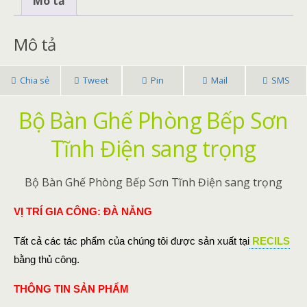
Mô tả
o
st
e
o
Mô tả
k
Chia sẻ
Tweet
Pin
Mail
SMS
Bộ Bàn Ghế Phòng Bếp Sơn
Tĩnh Điện sang trọng
Bộ Bàn Ghế Phòng Bếp Sơn Tĩnh Điện sang trọng
VỊ TRÍ GIA CÔNG: ĐÀ NẴNG
Tất cả các tác phẩm của chúng tôi được sản xuất tại
RECILS
bằng thủ công.
THÔNG TIN SẢN PHẨM