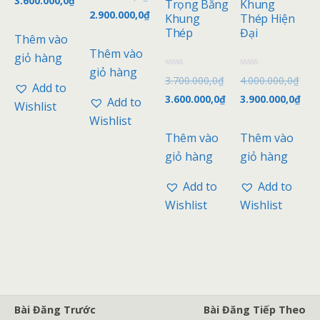
3.600.000,0
₫
ư
Trọng Bằng
Khung
c
ợ
2.900.000,0
₫
x
Khung
Thép Hiện
c
ế
x
Thép
Đại
p
Thêm vào
ế
h
p
Thêm vào
ạ
giỏ hàng
h
n
ạ
giỏ hàng
g
n
Đ
Đ
3.700.000,0
₫
4.000.000,0
₫
0
g
ư
ư
Add to
5
0
ợ
ợ
3.600.000,0
₫
3.900.000,0
₫
s
Add to
5
c
c
Wishlist
a
s
x
x
o
Wishlist
a
ế
ế
o
p
p
Thêm vào
Thêm vào
h
h
ạ
ạ
giỏ hàng
giỏ hàng
n
n
g
g
0
0
Add to
Add to
5
5
s
s
Wishlist
Wishlist
a
a
o
o
Bài Đăng Trước
Bài Đăng Tiếp Theo