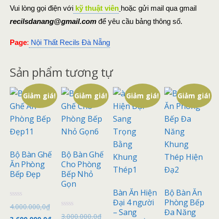
Vui lòng gọi điện với
kỹ thuật viên
hoặc gửi mail qua gmail
recilsdanang@gmail.com
để yêu cầu bảng thông số.
Page
:
Nội Thất Recils Đà Nẵng
Sản phẩm tương tự
Giảm giá!
Giảm giá!
Giảm giá!
Giảm giá!
Bộ Bàn Ghế
Bộ Bàn Ghế
Ăn Phòng
Cho Phòng
Bếp Đẹp
Bếp Nhỏ
Gọn
Bàn Ăn Hiện
Bộ Bàn Ăn
Đại 4 người
Phòng Bếp
Đ
4.000.000,0
₫
ư
– Sang
Đa Năng
Đ
3.000.000,0
₫
ợ