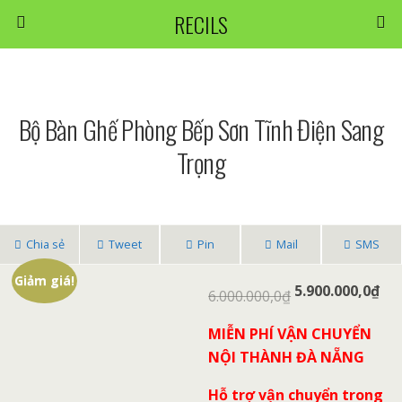
RECILS
Bộ Bàn Ghế Phòng Bếp Sơn Tĩnh Điện Sang
Trọng
Chia sẻ
Tweet
Pin
Mail
SMS
Giảm giá!
5.900.000,0
₫
6.000.000,0
₫
MIỄN PHÍ VẬN CHUYỂN
NỘI THÀNH ĐÀ NẴNG
Hỗ trợ vận chuyển trong