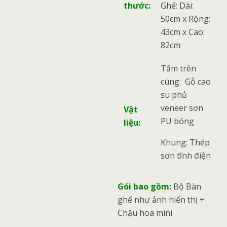
thước:
Ghế: Dài:
50cm x Rộng:
43cm x Cao:
82cm
Tấm trên
cùng: Gỗ cao
su phủ
veneer sơn
Vật
PU bóng
liệu:
Khung: Thép
sơn tĩnh điện
Gói bao gồm:
Bộ Bàn
ghế như ảnh hiển thị +
Chậu hoa mini