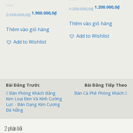
Đ
1.200.000,0
₫
1.250.000,0
₫
ư
Đ
1.900.000,0
₫
ợ
2.100.000,0
₫
ư
c
ợ
x
Thêm vào giỏ hàng
c
ế
x
Thêm vào giỏ hàng
p
ế
h
p
Add to Wishlist
ạ
h
n
Add to Wishlist
ạ
g
n
0
g
5
0
s
5
a
s
o
a
o
Bài Đăng Trước
Bài Đăng Tiếp Theo
Bàn Phòng Khách Bằng
Bàn Cà Phê Phòng Khách
Kim Loại Đen Và Kính Cường
Lực - Bàn Dạng Kim Cương
Đà Nẵng
2 phản hồi