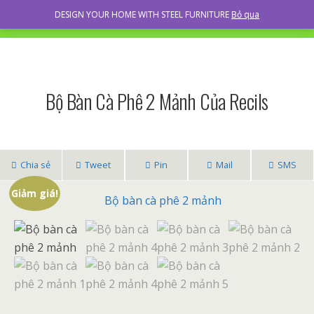
RECILS
DESIGN YOUR HOME WITH STEEL FURNITURE
Bỏ qua
Bộ Bàn Cà Phê 2 Mảnh Của Recils
Chia sẻ
Tweet
Pin
Mail
SMS
Giảm giá!