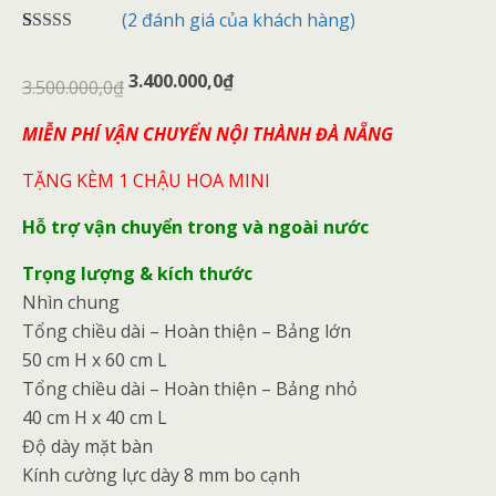
(
2
đánh giá của khách hàng)
4.50
2
trên 5
dựa trên
3.400.000,0
₫
đánh giá
3.500.000,0
₫
MIỄN PHÍ VẬN CHUYỂN NỘI THÀNH ĐÀ NẴNG
TẶNG KÈM 1 CHẬU HOA MINI
Hỗ trợ vận chuyển trong và ngoài nước
Trọng lượng & kích thước
Nhìn chung
Tổng chiều dài – Hoàn thiện – Bảng lớn
50 cm H x 60 cm L
Tổng chiều dài – Hoàn thiện – Bảng nhỏ
40 cm H x 40 cm L
Độ dày mặt bàn
Kính cường lực dày 8 mm bo cạnh