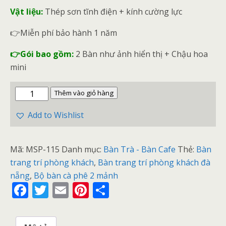
Vật liệu:
Thép sơn tĩnh điện + kính cường lực
👉Miễn phí bảo hành 1 năm
👉Gói bao gồm:
2 Bàn như ảnh hiển thị + Chậu hoa
mini
Thêm vào giỏ hàng
Add to Wishlist
Mã:
MSP-115
Danh mục:
Bàn Trà - Bàn Cafe
Thẻ:
Bàn
trang trí phòng khách
,
Bàn trang trí phòng khách đà
nẵng
,
Bộ bàn cà phê 2 mảnh
F
T
E
Pi
S
ac
w
m
nt
h
e
itt
ai
er
ar