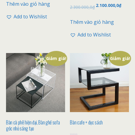
x
Thêm vào giỏ hàng
Đ
2.100.000,0
₫
ế
2.300.000,0
₫
ư
p
ợ
h
c
Add to Wishlist
ạ
x
n
Thêm vào giỏ hàng
ế
g
p
0
h
5
Add to Wishlist
ạ
s
n
a
g
o
0
5
s
Giảm giá!
Giảm giá!
a
o
Bàn cà phê hiện đại, Bàn ghế sofa
Bàn cafe + đọc sách
góc nhỏ sáng tạo