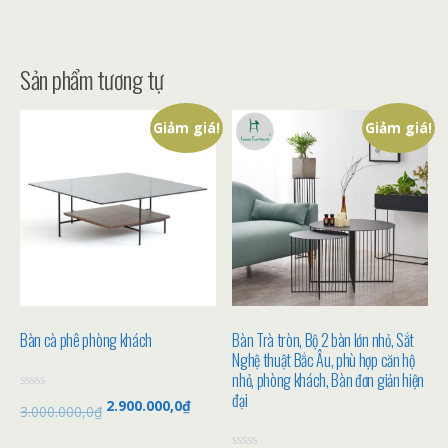
Sản phẩm tương tự
Giảm giá!
Giảm giá!
Bàn cà phê phòng khách
Bàn Trà tròn, Bộ 2 bàn lớn nhỏ, Sắt
Nghệ thuật Bắc Âu, phù hợp căn hộ
nhỏ, phòng khách, Bàn đơn giản hiện
đại
Đ
2.900.000,0
₫
3.000.000,0
₫
ư
ợ
c