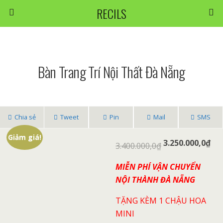
RECILS
Bàn Trang Trí Nội Thất Đà Nẵng
Chia sẻ
Tweet
Pin
Mail
SMS
Giảm giá!
3.250.000,0
₫
3.400.000,0
₫
MIỄN PHÍ VẬN CHUYỂN
NỘI THÀNH ĐÀ NẴNG
TẶNG KÈM 1 CHẬU HOA
MINI