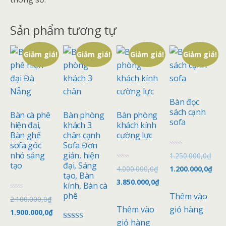
Sản phẩm tương tự
Giảm giá!
Giảm giá!
Giảm giá!
Giảm giá!
Bàn đọc
sách cạnh
Bàn cà phê
Bàn phòng
Bàn phòng
sofa
hiện đại,
khách 3
khách kính
Bàn ghế
chân cạnh
cường lực
sofa góc
Sofa Đơn
Đ
nhỏ sáng
giản, hiện
1.250.000,0
₫
ư
tạo
đại, Sáng
Đ
ợ
4.000.000,0
₫
1.200.000,0
₫
ư
c
tạo, Bàn
ợ
x
3.850.000,0
₫
kính, Bàn cà
c
ế
x
p
phê
Thêm vào
Đ
2.100.000,0
₫
ế
h
ư
p
ạ
Thêm vào
giỏ hàng
ợ
1.900.000,0
₫
h
n
c
ạ
g
giỏ hàng
x
n
0