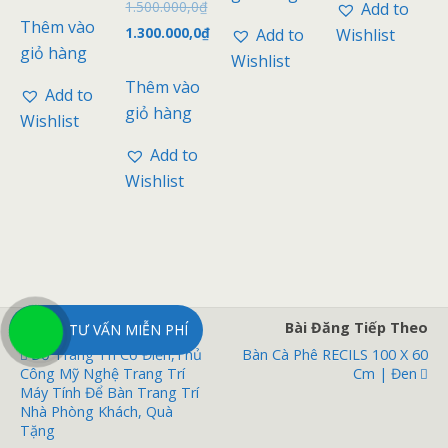
Được xếp
1.500.000,0
₫
ế
Add to
g
5
hạng
p
0
s
Thêm vào
5.00
1.300.000,0
₫
h
Add to
Wishlist
5
a
5 sao
ạ
s
o
giỏ hàng
n
Wishlist
a
g
o
0
Thêm vào
Add to
5
s
giỏ hàng
Wishlist
a
o
Add to
Wishlist
Bài Đăng Trước
Bài Đăng Tiếp Theo
TƯ VẤN MIỄN PHÍ
Đồ Trang Trí Cổ Điển,Thủ
Bàn Cà Phê RECILS 100 X 60
Công Mỹ Nghệ Trang Trí
Cm | Đen
Máy Tính Để Bàn Trang Trí
Nhà Phòng Khách, Quà
Tặng