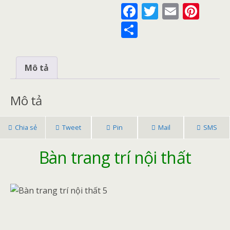
F
T
E
Pi
ac
w
m
nt
S
e
itt
ai
er
h
b
er
l
e
ar
Mô tả
o
st
e
o
Mô tả
k
Chia sẻ
Tweet
Pin
Mail
SMS
Bàn trang trí nội thất