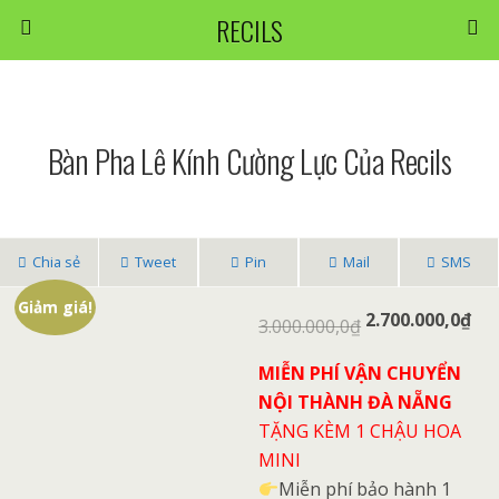
RECILS
Bàn Pha Lê Kính Cường Lực Của Recils
Chia sẻ
Tweet
Pin
Mail
SMS
Giảm giá!
2.700.000,0
₫
3.000.000,0
₫
MIỄN PHÍ VẬN CHUYỂN
NỘI THÀNH ĐÀ NẴNG
TẶNG KÈM 1 CHẬU HOA
MINI
Miễn phí bảo hành 1