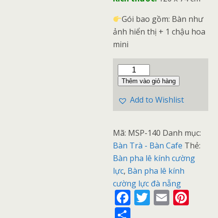
Gói bao gồm: Bàn như
ảnh hiển thị + 1 chậu hoa
mini
Thêm vào giỏ hàng
Add to Wishlist
Mã:
MSP-140
Danh mục:
Bàn Trà - Bàn Cafe
Thẻ:
Bàn pha lê kính cường
lực
,
Bàn pha lê kính
cường lực đà nẵng
F
T
E
Pi
ac
w
m
nt
S