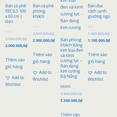
Bàn cà phê
Bàn cà phê
Bàn đọc
RECILS 100
phòng
sách cạnh
x 60 cm |
khách
giường ngủ
Đen
Đ
Đ
3.000.000,0
₫
1.400.000,0
₫
ư
ư
Đ
2.100.000,0
₫
ợ
ợ
Bàn phòng
2.900.000,0
₫
1.100.000,0
₫
ư
c
c
ợ
khách bằng
2.000.000,0
₫
x
x
c
ế
ế
kim loại đen
x
p
p
Thêm vào
Thêm vào
ế
và kính
h
h
p
Thêm vào
ạ
ạ
cường lực –
giỏ hàng
giỏ hàng
h
n
n
ạ
Bàn dạng
giỏ hàng
g
g
n
0
0
kim cương
g
Add to
Add to
5
5
0
Đà Nẵng
s
s
Add to
5
Wishlist
Wishlist
a
a
s
o
o
Wishlist
a
o
Được xếp
3.400.000,0
₫
hạng
4.67
3.300.000,0
₫
5 sao
Thêm vào