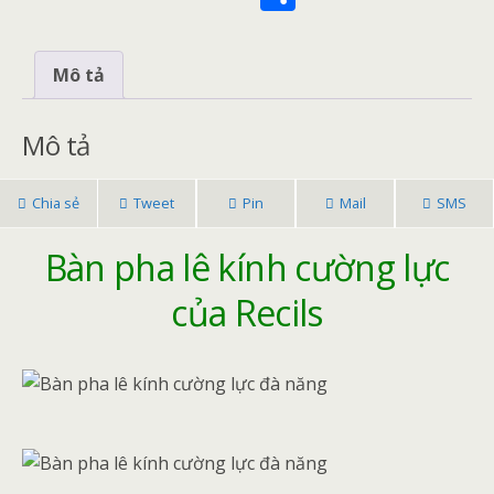
e
itt
ai
er
h
b
er
l
e
ar
Mô tả
o
st
e
o
Mô tả
k
Chia sẻ
Tweet
Pin
Mail
SMS
Bàn pha lê kính cường lực
của Recils