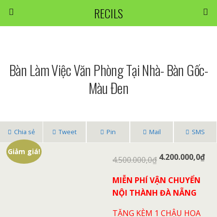
RECILS
Bàn Làm Việc Văn Phòng Tại Nhà- Bàn Gốc-
Màu Đen
Chia sẻ
Tweet
Pin
Mail
SMS
Giảm giá!
4.200.000,0
₫
4.500.000,0
₫
MIỄN PHÍ VẬN CHUYỂN
NỘI THÀNH ĐÀ NẴNG
TẶNG KÈM 1 CHẬU HOA