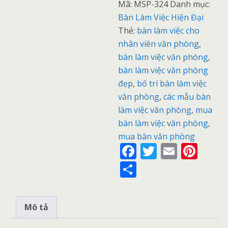
Mã:
MSP-324
Danh mục:
Bàn Làm Việc Hiện Đại
Thẻ:
bàn làm việc cho
nhân viên văn phòng
,
bàn làm việc văn phòng
,
bàn làm việc văn phòng
đẹp
,
bố trí bàn làm việc
văn phòng
,
các mẫu bàn
làm việc văn phòng
,
mua
bàn làm việc văn phòng
,
mua bàn văn phòng
F
T
E
Pi
ac
w
m
nt
S
e
itt
ai
er
h
b
er
l
e
ar
Mô tả
o
st
e