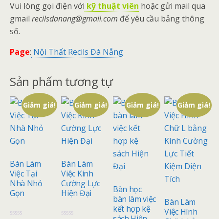
Vui lòng gọi điện với
kỹ thuật viên
hoặc gửi mail qua
gmail
recilsdanang@gmail.com
để yêu cầu bảng thông
số.
Page
:
Nội Thất Recils Đà Nẵng
Sản phẩm tương tự
Giảm giá!
Giảm giá!
Giảm giá!
Giảm giá!
Bàn Làm
Bàn Làm
Việc Tại
Việc Kính
Nhà Nhỏ
Cường Lực
Bàn học
Gọn
Hiện Đại
bàn làm việc
Bàn Làm
kết hợp kệ
Việc Hình
sách Hiện