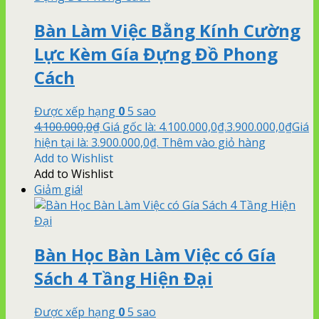
Bàn Làm Việc Bằng Kính Cường
Lực Kèm Gía Đựng Đồ Phong
Cách
Được xếp hạng
0
5 sao
4.100.000,0
₫
Giá gốc là: 4.100.000,0₫.
3.900.000,0
₫
Giá
hiện tại là: 3.900.000,0₫.
Thêm vào giỏ hàng
Add to Wishlist
Add to Wishlist
Giảm giá!
Bàn Học Bàn Làm Việc có Gía
Sách 4 Tầng Hiện Đại
Được xếp hạng
0
5 sao