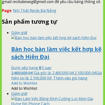
gmail
recilsdanang@gmail.com
để yêu cầu bảng thông số.
Page
:
Nội Thất Recils Đà Nẵng
Sản phẩm tương tự
Giảm giá!
Bàn học bàn làm việc kết hợp kệ
sách Hiện Đại
Được xếp hạng
0
5 sao
2.400.000,0
₫
Giá gốc là: 2.400.000,0₫.
2.100.000,0
₫
Giá
hiện tại là: 2.100.000,0₫.
Thêm vào giỏ hàng
Add to Wishlist
Add to Wishlist
Giảm giá!