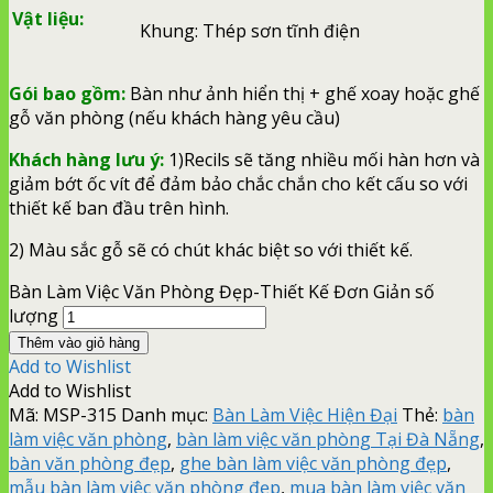
Vật liệu:
Khung: Thép sơn tĩnh điện
Gói bao gồm:
Bàn như ảnh hiển thị + ghế xoay hoặc ghế
gỗ văn phòng (nếu khách hàng yêu cầu)
Khách hàng lưu ý:
1)Recils sẽ tăng nhiều mối hàn hơn và
giảm bớt ốc vít để đảm bảo chắc chắn cho kết cấu so với
thiết kế ban đầu trên hình.
2) Màu sắc gỗ sẽ có chút khác biệt so với thiết kế.
Bàn Làm Việc Văn Phòng Đẹp-Thiết Kế Đơn Giản số
lượng
Thêm vào giỏ hàng
Add to Wishlist
Add to Wishlist
Mã:
MSP-315
Danh mục:
Bàn Làm Việc Hiện Đại
Thẻ:
bàn
làm việc văn phòng
,
bàn làm việc văn phòng Tại Đà Nẵng
,
bàn văn phòng đẹp
,
ghe bàn làm việc văn phòng đẹp
,
mẫu bàn làm việc văn phòng đẹp
,
mua bàn làm việc văn