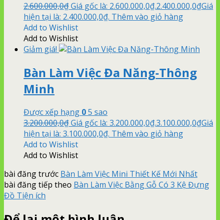
2.600.000,0
₫
Giá gốc là: 2.600.000,0₫.
2.400.000,0
₫
Giá
hiện tại là: 2.400.000,0₫.
Thêm vào giỏ hàng
Add to Wishlist
Add to Wishlist
Giảm giá!
Bàn Làm Việc Đa Năng-Thông
Minh
Được xếp hạng
0
5 sao
3.200.000,0
₫
Giá gốc là: 3.200.000,0₫.
3.100.000,0
₫
Giá
hiện tại là: 3.100.000,0₫.
Thêm vào giỏ hàng
Add to Wishlist
Add to Wishlist
bài đăng trước
Bàn Làm Việc Mini Thiết Kế Mới Nhất
bài đăng tiếp theo
Bàn Làm Việc Bằng Gỗ Có 3 Kệ Đựng
Đồ Tiện ích
Để lại một bình luận