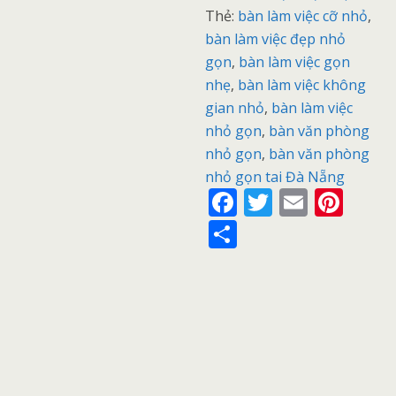
Thẻ:
bàn làm việc cỡ nhỏ
,
bàn làm việc đẹp nhỏ
gọn
,
bàn làm việc gọn
nhẹ
,
bàn làm việc không
gian nhỏ
,
bàn làm việc
nhỏ gọn
,
bàn văn phòng
nhỏ gọn
,
bàn văn phòng
nhỏ gọn tai Đà Nẵng
F
T
E
Pi
ac
w
m
nt
S
e
itt
ai
er
h
b
er
l
e
ar
o
st
e
o
k