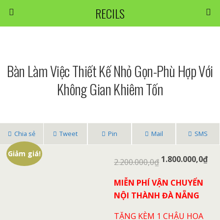
RECILS
Bàn Làm Việc Thiết Kế Nhỏ Gọn-Phù Hợp Với
Không Gian Khiêm Tốn
Chia sẻ
Tweet
Pin
Mail
SMS
Giảm giá!
1.800.000,0
₫
2.200.000,0
₫
MIỄN PHÍ VẬN CHUYỂN
NỘI THÀNH ĐÀ NẴNG
TẶNG KÈM 1 CHẬU HOA