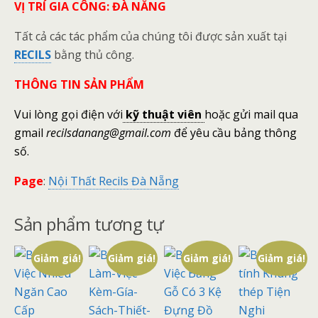
VỊ TRÍ GIA CÔNG: ĐÀ NẴNG
Tất cả các tác phẩm của chúng tôi được sản xuất tại
RECILS
bằng thủ công.
THÔNG TIN SẢN PHẨM
Vui lòng gọi điện với
kỹ thuật viên
hoặc gửi mail qua
gmail
recilsdanang@gmail.com
để yêu cầu bảng thông
số.
Page
:
Nội Thất Recils Đà Nẵng
Sản phẩm tương tự
Giảm giá!
Giảm giá!
Giảm giá!
Giảm giá!