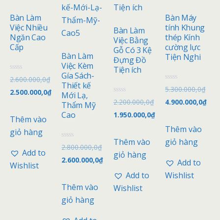
Bàn Làm
Bàn Máy
Việc Nhiều
tính Khung
Bàn Làm
Ngăn Cao
thép Kính
Việc Bằng
Cấp
cường lực
Gỗ Có 3 Kệ
Bàn Làm
Tiện Nghi
Đựng Đồ
Việc Kèm
Tiện ích
Gía Sách-
Đ
2.600.000,0
₫
ư
Thiết kế
Đ
5.300.000,0
₫
ợ
2.500.000,0
₫
ư
Mới Lạ,
c
Đ
ợ
2.200.000,0
₫
4.900.000,0
₫
x
Thẩm Mỹ
ư
c
ế
ợ
x
Cao
1.950.000,0
₫
p
Thêm vào
c
ế
h
x
p
Thêm vào
ạ
giỏ hàng
ế
h
n
p
ạ
Thêm vào
giỏ hàng
g
h
n
Đ
2.800.000,0
₫
0
ạ
g
ư
Add to
giỏ hàng
5
n
0
ợ
2.600.000,0
₫
s
Add to
g
5
c
Wishlist
a
0
s
x
o
Add to
Wishlist
5
a
ế
s
o
p
Thêm vào
Wishlist
a
h
o
ạ
giỏ hàng
n
g
0