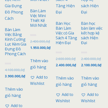
Bàn Làm
Việc Mini
Thiết Kế
Bàn Học
Bàn học
Mới Nhất
Bàn Làm
bàn làm việc
Bàn Làm
Việc có Gía
kết hợp kệ
Việc Bằng
Sách 4 Tầng
sách Hiện
Kính Cường
Đ
2.400.000,0
₫
Hiện Đại
Đại
ư
Lực Kèm Gía
ợ
1.950.000,0
₫
Đựng Đồ
c
x
Phong Cách
ế
Đ
Đ
2.600.000,0
₫
2.400.000,0
₫
p
Thêm vào
ư
ư
h
ợ
ợ
2.400.000,0
₫
2.100.000,0
₫
ạ
giỏ hàng
c
c
n
Đ
4.100.000,0
₫
x
x
g
ư
ế
ế
0
ợ
3.900.000,0
₫
p
p
Add to
Thêm vào
Thêm vào
5
c
h
h
s
x
ạ
ạ
Wishlist
giỏ hàng
giỏ hàng
a
ế
n
n
o
p
Thêm vào
g
g
h
0
0
ạ
Add to
Add to
giỏ hàng
5
5
n
s
s
g
Wishlist
Wishlist
a
a
0
o
o
Add to
5