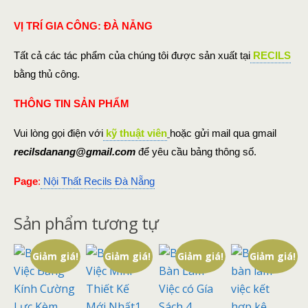
VỊ TRÍ GIA CÔNG: ĐÀ NẴNG
Tất cả các tác phẩm của chúng tôi được sản xuất tại
RECILS
bằng thủ công.
THÔNG TIN SẢN PHẨM
Vui lòng gọi điện với
kỹ thuật viên
hoặc gửi mail qua gmail
recilsdanang@gmail.com
để yêu cầu bảng thông số.
Page
:
Nội Thất Recils Đà Nẵng
Sản phẩm tương tự
Giảm giá!
Giảm giá!
Giảm giá!
Giảm giá!