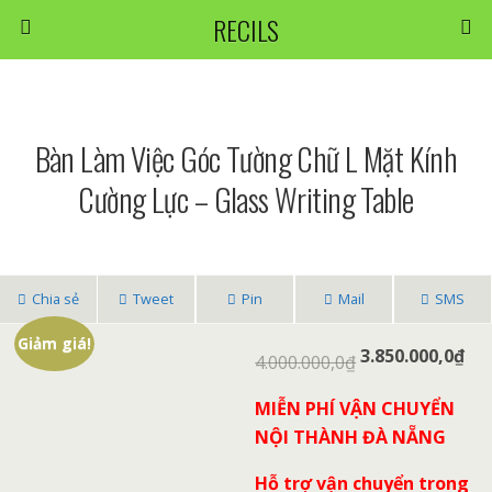
RECILS
Bàn Làm Việc Góc Tường Chữ L Mặt Kính
Cường Lực – Glass Writing Table
Chia sẻ
Tweet
Pin
Mail
SMS
Giảm giá!
3.850.000,0
₫
4.000.000,0
₫
MIỄN PHÍ VẬN CHUYỂN
NỘI THÀNH ĐÀ NẴNG
Hỗ trợ vận chuyển trong