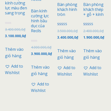
kính cường
Bàn phòng
Bàn phòng
lực màu đen
khách hình
khách thép
Bàn kính
sang trọng
tròn
+ gỗ + kính
cường lực
hình bầu
dục của
Đ
3.400.000,0
₫
Được xếp
Được xếp
Recils
3.500.000,0
₫
2.400.000,0
₫
ư
hạng
hạng
ợ
3.100.000,0
₫
4.00
4.00
3.400.000,0
₫
1.900.000,0
₫
c
5 sao
5 sao
x
ế
Đ
4.000.000,0
₫
p
Thêm vào
ư
Thêm vào
Thêm vào
h
ợ
3.900.000,0
₫
ạ
giỏ hàng
c
giỏ hàng
giỏ hàng
n
x
g
ế
0
p
Add to
Thêm vào
5
Add to
Add to
h
s
ạ
Wishlist
giỏ hàng
a
Wishlist
Wishlist
n
o
g
0
Add to
5
s
Wishlist
a
o