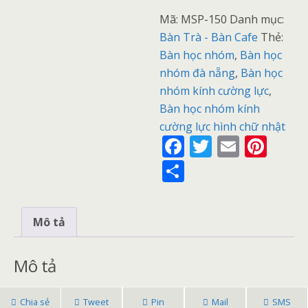
Mã:
MSP-150
Danh mục:
Bàn Trà - Bàn Cafe
Thẻ:
Bàn học nhóm
,
Bàn học
nhóm đà nẵng
,
Bàn học
nhóm kính cường lực
,
Bàn học nhóm kính
cường lực hình chữ nhật
F
T
E
Pi
ac
w
m
nt
S
e
itt
ai
er
h
b
er
l
e
ar
Mô tả
o
st
e
o
Mô tả
k
Chia sẻ
Tweet
Pin
Mail
SMS