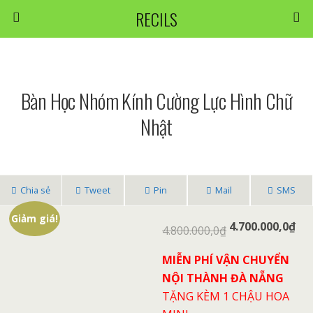
RECILS
Bàn Học Nhóm Kính Cường Lực Hình Chữ
Nhật
Chia sẻ
Tweet
Pin
Mail
SMS
Giảm giá!
4.700.000,0
₫
4.800.000,0
₫
MIỄN PHÍ VẬN CHUYỂN
NỘI THÀNH ĐÀ NẴNG
TẶNG KÈM 1 CHẬU HOA