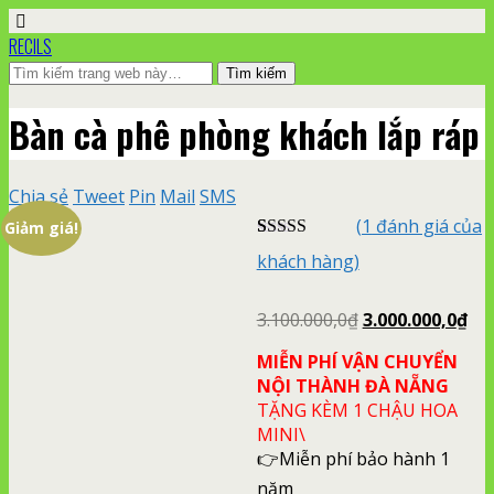
RECILS
Bàn cà phê phòng khách lắp ráp
Chia sẻ
Tweet
Pin
Mail
SMS
(
1
đánh giá của
Giảm giá!
5.00
1
trên 5
khách hàng)
dựa trên
đánh giá
3.100.000,0
₫
3.000.000,0
₫
MIỄN PHÍ VẬN CHUYỂN
NỘI THÀNH ĐÀ NẴNG
TẶNG KÈM 1 CHẬU HOA
MINI\
👉Miễn phí bảo hành 1
năm