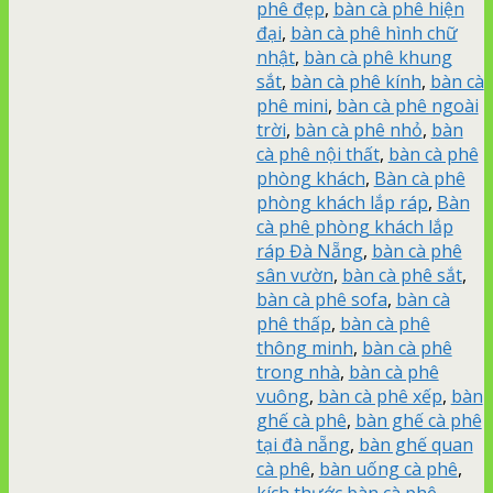
phê đẹp
,
bàn cà phê hiện
đại
,
bàn cà phê hình chữ
nhật
,
bàn cà phê khung
sắt
,
bàn cà phê kính
,
bàn cà
phê mini
,
bàn cà phê ngoài
trời
,
bàn cà phê nhỏ
,
bàn
cà phê nội thất
,
bàn cà phê
phòng khách
,
Bàn cà phê
phòng khách lắp ráp
,
Bàn
cà phê phòng khách lắp
ráp Đà Nẵng
,
bàn cà phê
sân vườn
,
bàn cà phê sắt
,
bàn cà phê sofa
,
bàn cà
phê thấp
,
bàn cà phê
thông minh
,
bàn cà phê
trong nhà
,
bàn cà phê
vuông
,
bàn cà phê xếp
,
bàn
ghế cà phê
,
bàn ghế cà phê
tại đà nẵng
,
bàn ghế quan
cà phê
,
bàn uống cà phê
,
kích thước bàn cà phê