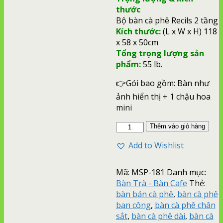
thước
Bộ bàn cà phê Recils 2 tầng
Kích thước:
(L x W x H) 118
x 58 x 50cm
Tổng trọng lượng sản
phẩm:
55 lb.
👉Gói bao gồm: Bàn như
ảnh hiển thị + 1 chậu hoa
mini
Thêm vào giỏ hàng
Add to Wishlist
Mã:
MSP-181
Danh mục:
Bàn Trà - Bàn Cafe
Thẻ:
bàn bán cà phê
,
bàn cà phê
ban công
,
bàn cà phê chân
sắt
,
bàn cà phê dài
,
bàn cà