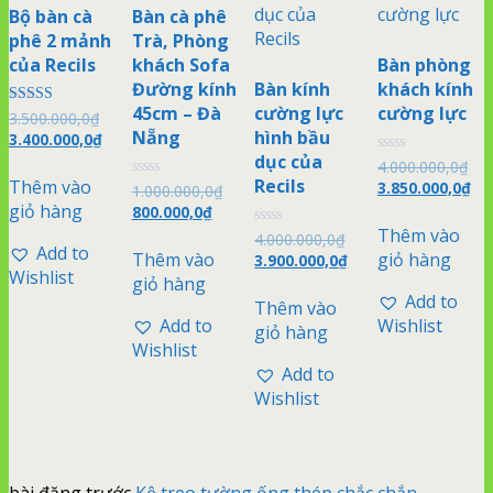
Bộ bàn cà
Bàn cà phê
phê 2 mảnh
Trà, Phòng
của Recils
khách Sofa
Bàn phòng
Đường kính
Bàn kính
khách kính
45cm – Đà
cường lực
cường lực
Được xếp
3.500.000,0
₫
hạng
Nẵng
hình bầu
3.400.000,0
₫
4.50
dục của
5 sao
Được
4.000.000,0
₫
xếp
Recils
Thêm vào
3.850.000,0
₫
Được
1.000.000,0
₫
hạng
xếp
0
giỏ hàng
800.000,0
₫
hạng
5
0
Thêm vào
sao
Được
4.000.000,0
₫
5
Add to
xếp
Thêm vào
giỏ hàng
3.900.000,0
₫
sao
hạng
Wishlist
0
giỏ hàng
5
Add to
Thêm vào
sao
Add to
Wishlist
giỏ hàng
Wishlist
Add to
Wishlist
bài đăng trước
Kệ treo tường ống thép chắc chắn