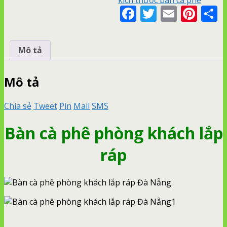
Facebook
Twitter
Email
Pin
S
Mô tả
Mô tả
Chia sẻ
Tweet
Pin
Mail
SMS
Bàn cà phê phòng khách lắp
ráp