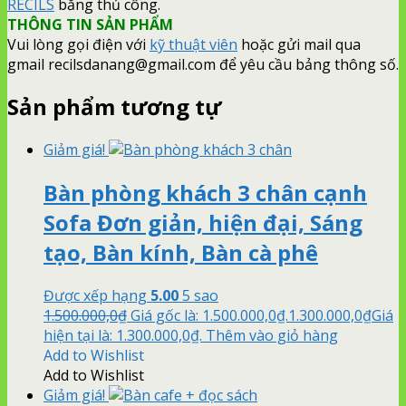
RECILS
bằng thủ công.
THÔNG TIN SẢN PHẨM
Vui lòng gọi điện với
kỹ thuật viên
hoặc gửi mail qua
gmail recilsdanang@gmail.com để yêu cầu bảng thông số.
Sản phẩm tương tự
Giảm giá!
Bàn phòng khách 3 chân cạnh
Sofa Đơn giản, hiện đại, Sáng
tạo, Bàn kính, Bàn cà phê
Được xếp hạng
5.00
5 sao
1.500.000,0
₫
Giá gốc là: 1.500.000,0₫.
1.300.000,0
₫
Giá
hiện tại là: 1.300.000,0₫.
Thêm vào giỏ hàng
Add to Wishlist
Add to Wishlist
Giảm giá!