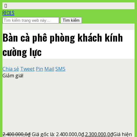
RECILS
Bàn cà phê phòng khách kính
cường lực
Chia sẻ
Tweet
Pin
Mail
SMS
Giảm giá!
2.400.000,0
₫
Giá gốc là: 2.400.000,0₫.
2.300.000,0
₫
Giá hiện