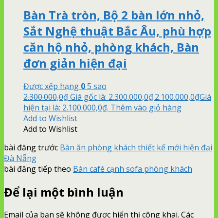
Bàn Trà tròn, Bộ 2 bàn lớn nhỏ,
Sắt Nghệ thuật Bắc Âu, phù hợp
căn hộ nhỏ, phòng khách, Bàn
đơn giản hiện đại
Được xếp hạng
0
5 sao
2.300.000,0
₫
Giá gốc là: 2.300.000,0₫.
2.100.000,0
₫
Giá
hiện tại là: 2.100.000,0₫.
Thêm vào giỏ hàng
Add to Wishlist
Add to Wishlist
bài đăng trước
Bàn ăn phòng khách thiết kế mới hiện đại
Đà Nẵng
bài đăng tiếp theo
Bàn café cạnh sofa phòng khách
Để lại một bình luận
Email của bạn sẽ không được hiển thị công khai.
Các