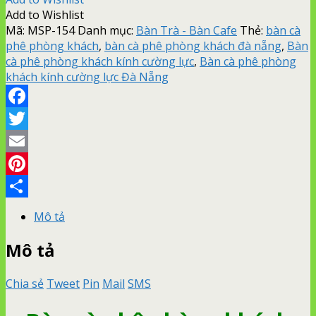
Add to Wishlist
Mã:
MSP-154
Danh mục:
Bàn Trà - Bàn Cafe
Thẻ:
bàn cà
phê phòng khách
,
bàn cà phê phòng khách đà nẵng
,
Bàn
cà phê phòng khách kính cường lực
,
Bàn cà phê phòng
khách kính cường lực Đà Nẵng
Facebook
Twitter
Email
Pinterest
Share
Mô tả
Mô tả
Chia sẻ
Tweet
Pin
Mail
SMS