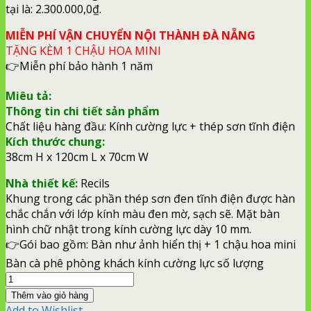
tại là: 2.300.000,0₫.
MIỄN PHÍ VẬN CHUYỂN NỘI THÀNH ĐÀ NẴNG
TẶNG KÈM 1 CHẬU HOA MINI
👉Miễn phí bảo hành 1 năm
Miêu tả:
Thông tin chi tiết sản phẩm
Chất liệu hàng đầu: Kính cường lực + thép sơn tĩnh điện
Kích thước chung:
38cm H x 120cm L x 70cm W
Nhà thiết kế:
Recils
Khung trong các phần thép sơn đen tĩnh điện được hàn
chắc chắn với lớp kính màu đen mờ, sạch sẽ. Mặt bàn
hình chữ nhật trong kính cường lực dày 10 mm.
👉Gói bao gồm: Bàn như ảnh hiển thị + 1 chậu hoa mini
Bàn cà phê phòng khách kính cường lực số lượng
Thêm vào giỏ hàng
Add to Wishlist