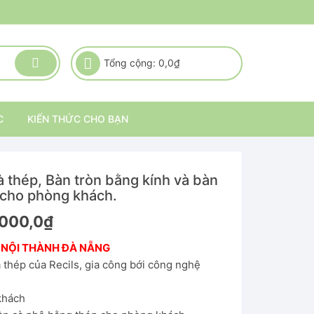
Tổng cộng:
0,0
₫
C
KIẾN THỨC CHO BẠN
à thép, Bàn tròn bằng kính và bàn
 cho phòng khách.
000,0
₫
 NỘI THÀNH ĐÀ NẴNG
 thép của Recils, gia công bới công nghệ
khách