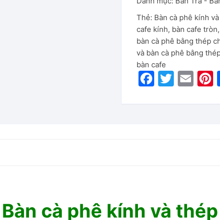
Danh mục:
Bàn Trà - Bà
Thẻ:
Bàn cà phê kính và
cafe kính
,
bàn cafe tròn
bàn cà phê bằng thép c
và bàn cà phê bằng thé
bàn cafe
F
T
E
P
a
w
m
c
itt
ai
e
er
l
b
o
o
k
Bàn cà phê kính và thép