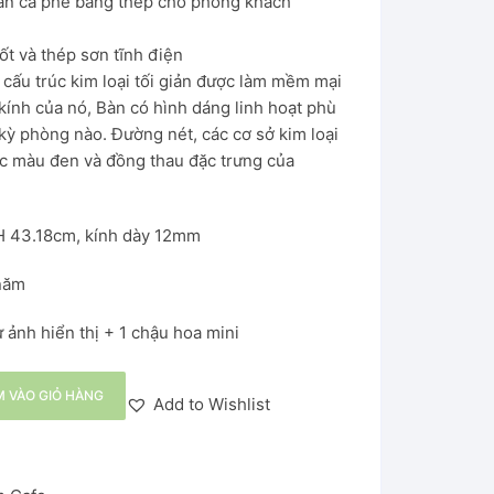
bàn cà phê bằng thép cho phòng khách
ốt và thép sơn tĩnh điện
 cấu trúc kim loại tối giản được làm mềm mại
kính của nó, Bàn có hình dáng linh hoạt phù
kỳ phòng nào. Đường nét, các cơ sở kim loại
úc màu đen và đồng thau đặc trưng của
H 43.18cm, kính dày 12mm
năm
ảnh hiển thị + 1 chậu hoa mini
 VÀO GIỎ HÀNG
Add to Wishlist