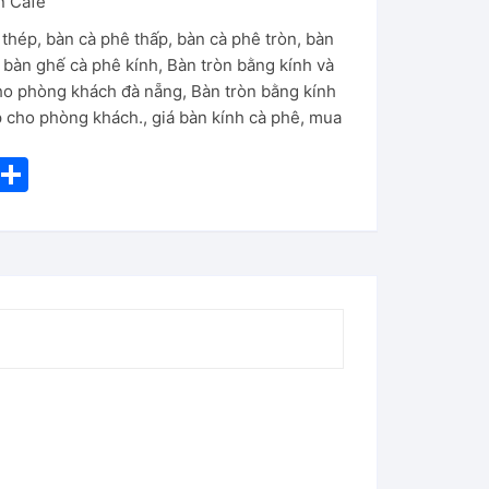
n Cafe
 thép
,
bàn cà phê thấp
,
bàn cà phê tròn
,
bàn
,
bàn ghế cà phê kính
,
Bàn tròn bằng kính và
ho phòng khách đà nẵng
,
Bàn tròn bằng kính
p cho phòng khách.
,
giá bàn kính cà phê
,
mua
i
S
nt
h
er
ar
e
e
st