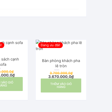
i!
Đang ưu đãi!
 sách cạnh
Bàn phòng khách pha
sofa
lê tròn
0.000,0
₫
3.700.000,0
₫
Đ
0.000,0
₫
3.670.000,0
₫
ư
ợ
c
 VÀO GIỎ
THÊM VÀO GIỎ
x
HÀNG
ế
HÀNG
p
h
ạ
n
g
0
5
s
a
o