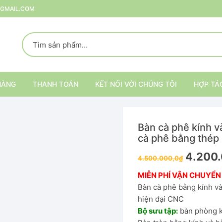
@GMAIL.COM
HÀNG
THANH TOÁN
KẾT NỐI VỚI CHÚNG TÔI
HỢP TÁ
Bàn cà phê kính v
p
cà phê bằng thép
4.200.
rang Trí
4.500.000,0
₫
MIỄN PHÍ VẬN CHUYỂN
ại
Kệ trang trí nội thất
Bàn cà phê bằng kính và
hiện đại CNC
Kệ đựng đồ
Bộ sưu tập:
bàn phòng 