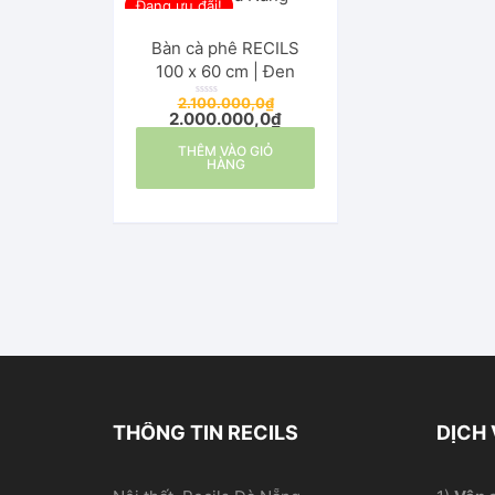
Đang ưu đãi!
Bàn cà phê RECILS
100 x 60 cm | Đen
2.100.000,0
₫
Đ
2.000.000,0
₫
ư
ợ
c
THÊM VÀO GIỎ
x
ế
HÀNG
p
h
ạ
n
g
0
5
s
a
o
THÔNG TIN RECILS
DỊCH