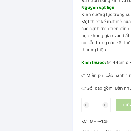
Bàn tròn bằng kính và 
Nguyên vật liệu
Kính cường lực trong su
hung thép
Một thiết kế mát mẻ của
các cạnh tròn trên đỉnh 
hợp không gian vào bất 
có sẵn trong các kết th
Đại
thương hiệu.
Ăn
Kích thước:
91.44cm x 
👉Miễn phí bảo hành 1 
👉Gói bao gồm: Bàn như 
THÊM
Mã:
MSP-145