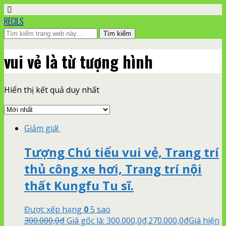
RECILS
vui vẻ là từ tượng hình
Hiển thị kết quả duy nhất
Giảm giá!
Tượng Chú tiểu vui vẻ, Trang trí
thủ công xe hơi, Trang trí nội
thất Kungfu Tu sĩ.
Được xếp hạng
0
5 sao
300.000,0
₫
Giá gốc là: 300.000,0₫.
270.000,0
₫
Giá hiện