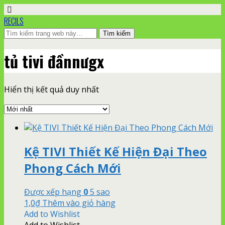
RECILS
tủ tivi đầnnưgx
Hiển thị kết quả duy nhất
Kệ TIVI Thiết Kế Hiện Đại Theo
Phong Cách Mới
Được xếp hạng
0
5 sao
1,0
₫
Thêm vào giỏ hàng
Add to Wishlist
Add to Wishlist