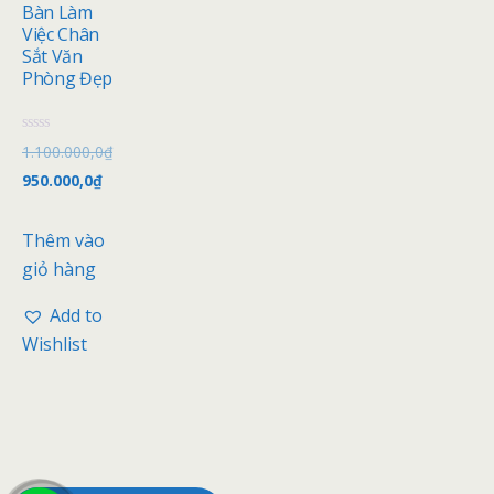
Bàn Làm
Việc Chân
Sắt Văn
Phòng Đẹp
Đ
1.100.000,0
₫
ư
ợ
950.000,0
₫
c
x
ế
p
Thêm vào
h
ạ
giỏ hàng
n
g
0
Add to
5
s
Wishlist
a
o