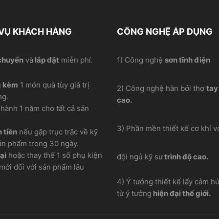
 VỤ KHÁCH HÀNG
CÔNG NGHỆ ÁP DỤNG
chuyển
và
lắp đặt
miễn phí.
1) Công nghệ
sơn tĩnh điện
g kèm
1 món quà tùy giá trị
2) Công nghệ hàn bởi thợ
tay
ng.
cao.
hành 1 năm cho tất cả sản
3) Phần mền thiết kế cơ khí vơ
 tiền
nếu gặp trục trặc về kỹ
ản phẩm trong 30 ngày.
ại
hoặc thay thế 1 số phụ kiện
đội ngủ kỹ sư
trình độ cao.
mới đối với sản phẩm lâu
4) Ý tưởng thiết kế lấy cảm h
từ ý tưởng
hiện đại thế giới.