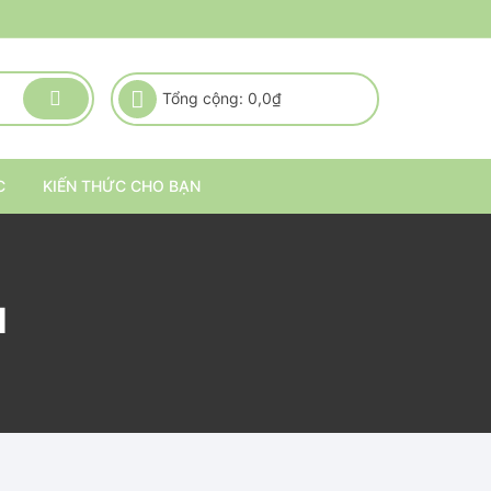
Tổng cộng:
0,0
₫
C
KIẾN THỨC CHO BẠN
N