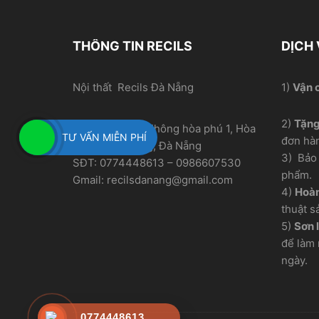
THÔNG TIN RECILS
DỊCH
Nội thất Recils Đà Nẵng
1)
Vận 
2)
Tặn
Địa chỉ xưởng: Thông hòa phú 1, Hòa
TƯ VẤN MIỄN PHÍ
đơn hà
Nhơn, Hòa Vang, Đà Nẵng
3) Bảo 
SĐT: 0774448613 – 0986607530
phẩm.
Gmail: recilsdanang@gmail.com
4)
Hoàn
thuật s
5)
Sơn l
để làm 
ngày.
0774448613