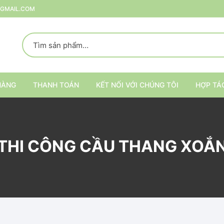
@GMAIL.COM
HÀNG
THANH TOÁN
KẾT NỐI VỚI CHÚNG TÔI
HỢP TÁ
p
THI CÔNG CẦU THANG XOẮ
rang Trí
ại
Kệ trang trí nội thất
Kệ đựng đồ