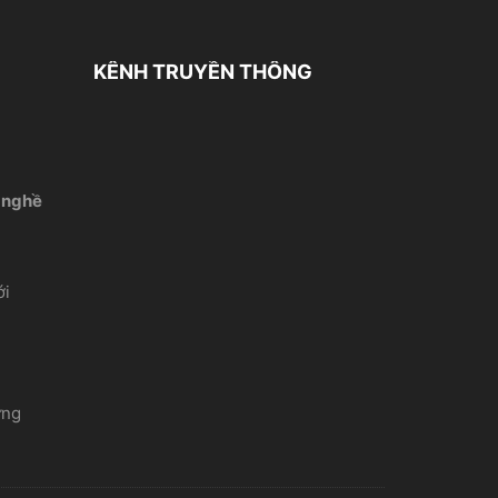
KÊNH TRUYỀN THÔNG
 nghề
́i
ứng