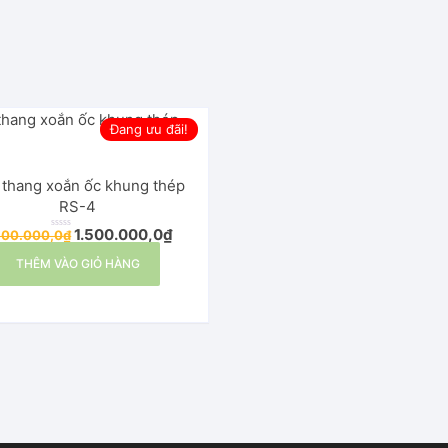
hung thép
Đang ưu đãi!
Đại
 thang xoắn ốc khung thép
Ăn
RS-4
1.500.000,0
₫
600.000,0
₫
Đ
ư
ợ
THÊM VÀO GIỎ HÀNG
c
x
ế
p
h
ạ
n
g
0
5
s
a
o