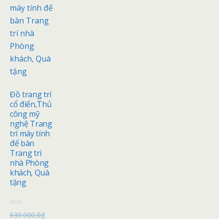
Đồ trang trí
cổ điển,Thủ
công mỹ
nghệ Trang
trí máy tính
để bàn
Trang trí
nhà Phòng
khách, Quà
tặng
Đ
630.000,0
₫
ư