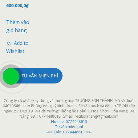
ợ
600.000,0
₫
c
x
ế
p
Thêm vào
h
ạ
giỏ hàng
n
g
0
Add to
5
s
Wishlist
a
o
TƯ VẤN MIỄN PHÍ
Công ty cổ phần xây dựng và thương mại TRƯỜNG SƠN THÀNH. Mã số thuế:
0401964611 do Phòng đăng ký kinh doanh, Sở kế hoạch và đầu tư TP.ĐN cấp
ngày 25/03/2019. Địa chỉ xưởng: Thông hòa phú 1, Hòa Nhơn, Hòa Vang, Đà
Nẵng. SĐT: 0774448613. Gmail: recilsdanang@gmail.com
Hotline:
0774448613
Tư vấn miễn phí
-->> Zalo: 0774448613 <<--