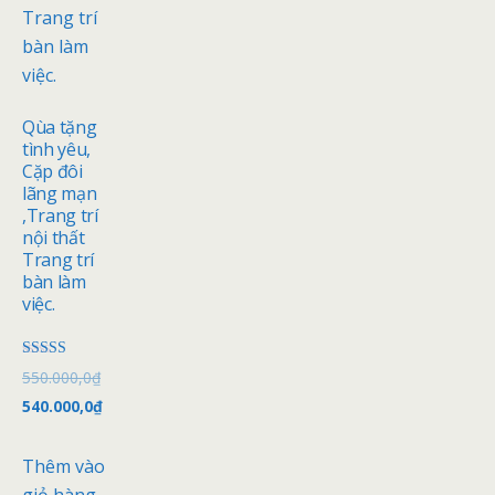
Qùa tặng
tình yêu,
Cặp đôi
lãng mạn
,Trang trí
nội thất
Trang trí
bàn làm
việc.
Được xếp
550.000,0
₫
hạng
5.00
540.000,0
₫
5 sao
Thêm vào
giỏ hàng