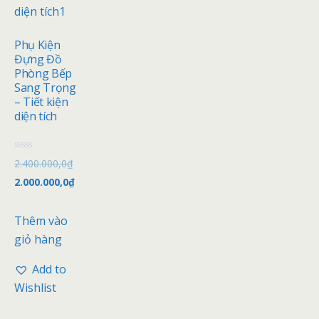
Phụ Kiện
Đựng Đồ
Phòng Bếp
Sang Trọng
– Tiết kiện
diện tích
Đ
2.400.000,0
₫
ư
ợ
2.000.000,0
₫
c
x
ế
p
Thêm vào
h
ạ
giỏ hàng
n
g
0
Add to
5
s
Wishlist
a
o