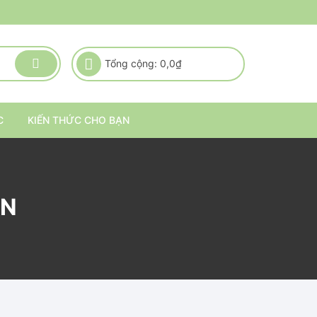
Tổng cộng:
0,0
₫
C
KIẾN THỨC CHO BẠN
AN