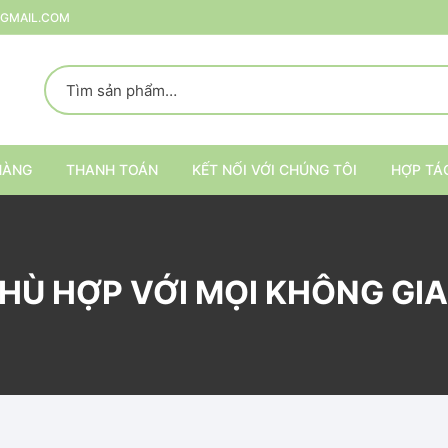
@GMAIL.COM
HÀNG
THANH TOÁN
KẾT NỐI VỚI CHÚNG TÔI
HỢP TÁ
p
HÙ HỢP VỚI MỌI KHÔNG GI
rang Trí
ại
Kệ trang trí nội thất
Kệ đựng đồ