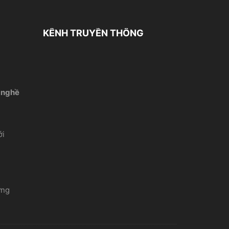
KÊNH TRUYỀN THÔNG
 nghề
́i
ứng