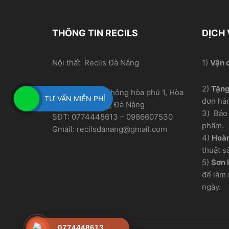
THÔNG TIN RECILS
DỊCH
Nội thất Recils Đà Nẵng
1)
Vận 
2)
Tặn
Địa chỉ xưởng: Thông hòa phú 1, Hòa
TƯ VẤN MIỄN PHÍ
đơn hà
Nhơn, Hòa Vang, Đà Nẵng
3) Bảo 
SĐT: 0774448613 – 0986607530
phẩm.
Gmail: recilsdanang@gmail.com
4)
Hoàn
thuật s
5)
Sơn l
để làm 
ngày.
0774448613