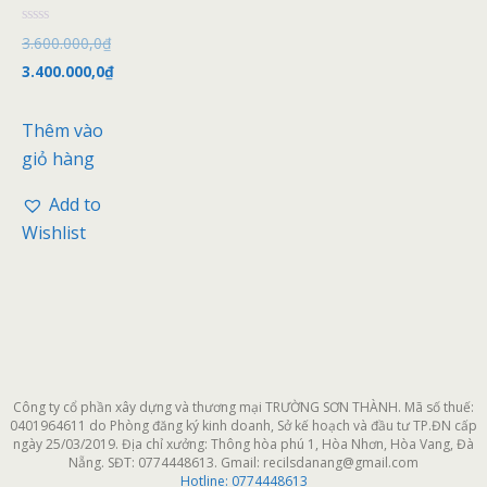
Đ
3.600.000,0
₫
ư
ợ
3.400.000,0
₫
c
x
ế
p
Thêm vào
h
ạ
giỏ hàng
n
g
0
Add to
5
s
Wishlist
a
o
Công ty cổ phần xây dựng và thương mại TRƯỜNG SƠN THÀNH. Mã số thuế:
0401964611 do Phòng đăng ký kinh doanh, Sở kế hoạch và đầu tư TP.ĐN cấp
ngày 25/03/2019. Địa chỉ xưởng: Thông hòa phú 1, Hòa Nhơn, Hòa Vang, Đà
Nẵng. SĐT: 0774448613. Gmail: recilsdanang@gmail.com
Hotline:
0774448613