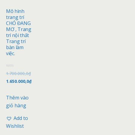
Mô hình
trang trí
CHÓ ĐANG
MƠ , Trang
trí nội thất
Trang trí
bàn làm
việc.
Đ
1.700.000,0
₫
ư
ợ
1.650.000,0
₫
c
x
ế
p
Thêm vào
h
ạ
giỏ hàng
n
g
0
Add to
5
s
Wishlist
a
o