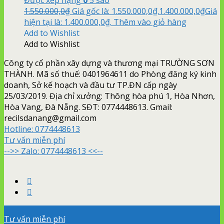
1.550.000,0
₫
Giá gốc là: 1.550.000,0₫.
1.400.000,0
₫
Giá
hiện tại là: 1.400.000,0₫.
Thêm vào giỏ hàng
Add to Wishlist
Add to Wishlist
Công ty cổ phần xây dựng và thương mại TRƯỜNG SƠN
THÀNH. Mã số thuế: 0401964611 do Phòng đăng ký kinh
doanh, Sở kế hoạch và đầu tư TP.ĐN cấp ngày
25/03/2019. Địa chỉ xưởng: Thông hòa phú 1, Hòa Nhơn,
Hòa Vang, Đà Nẵng. SĐT: 0774448613. Gmail:
recilsdanang@gmail.com
Hotline:
0774448613
Tư vấn miễn phí
-->> Zalo: 0774448613 <<--
Tư vấn miễn phí