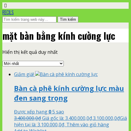
RECILS
mặt bàn bằng kính cường lực
Hiển thị kết quả duy nhất
Giảm giá!
Bàn cà phê kính cường lực màu
đen sang trọng
Được xếp hạng
0
5 sao
3.400.000,0
₫
Giá gốc là: 3.400.000,0₫.
3.100.000,0
₫
Giá
hiện tại là: 3.100.000,0₫.
Thêm vào giỏ hàng
Add to Wishlist