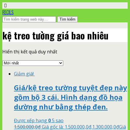
RECILS
kệ treo tường giá bao nhiêu
Hiển thị kết quả duy nhất
Giảm giá!
Giá/kệ treo tường tuyệt đẹp này
gồm bộ 3 cái. Hình dạng đồ họa
dường như bằng thép đen.
Được xếp hạng
0
5 sao
1.500.000,0
₫
Giá gốc là: 1.500.000,0₫.
1.300.000,0
₫
Giá