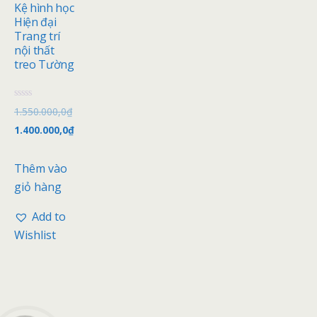
Kệ hình học
Hiện đại
Trang trí
nội thất
treo Tường
Đ
1.550.000,0
₫
ư
ợ
1.400.000,0
₫
c
x
ế
p
Thêm vào
h
ạ
giỏ hàng
n
g
0
Add to
5
s
Wishlist
a
o