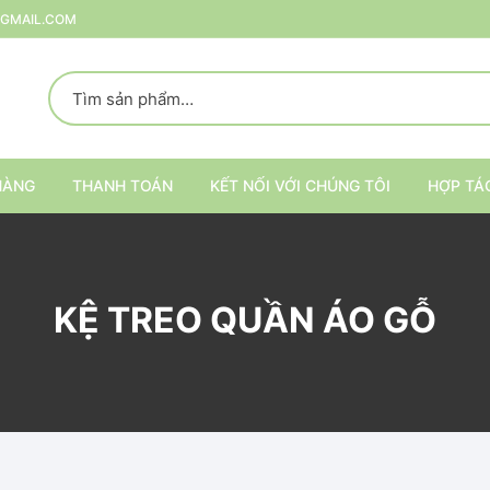
@GMAIL.COM
HÀNG
THANH TOÁN
KẾT NỐI VỚI CHÚNG TÔI
HỢP TÁ
p
KỆ TREO QUẦN ÁO GỖ
rang Trí
ại
Kệ trang trí nội thất
Kệ đựng đồ