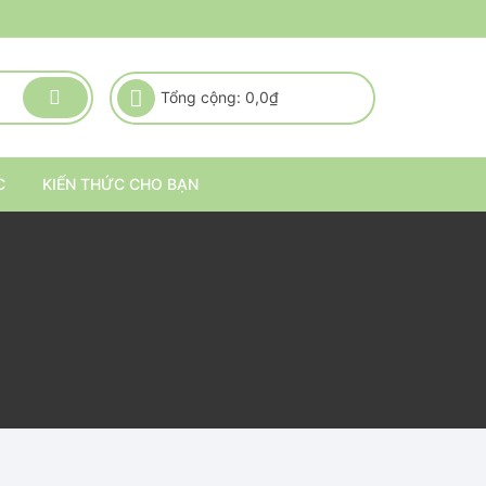
Tổng cộng:
0,0
₫
C
KIẾN THỨC CHO BẠN