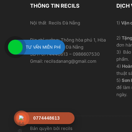
THÔNG TIN RECILS
DỊCH
Nội thất Recils Đà Nẵng
1)
Vận 
2)
Tặn
Địa chỉ xưởng: Thông hòa phú 1, Hòa
đơn hà
Nhơn, Hòa Vang, Đà Nẵng
TƯ VẤN MIỄN PHÍ
3) Bảo 
SĐT: 0774448613 – 0986607530
phẩm.
Gmail: recilsdanang@gmail.com
4)
Hoàn
thuật s
5)
Sơn l
để làm 
ngày.
0774448613
Bản quyền bởi recils