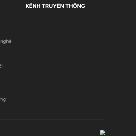
KÊNH TRUYỀN THÔNG
 nghề
́i
ứng