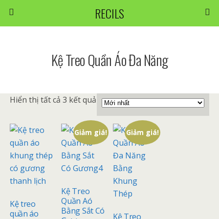
RECILS
Kệ Treo Quần Áo Đa Năng
Hiển thị tất cả 3 kết quả
Giảm giá!
Giảm giá!
Kệ Treo
Quần Aó
Kệ treo
Bằng Sắt Có
quần áo
Kệ Treo