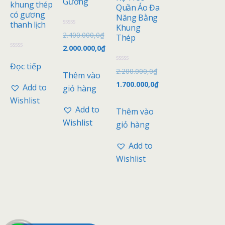
Gương
khung thép
Quần Áo Đa
có gương
Năng Bằng
thanh lịch
Khung
Đ
2.400.000,0
₫
Thép
ư
ợ
2.000.000,0
₫
c
Đ
x
ư
Đọc tiếp
ế
ợ
Đ
2.200.000,0
₫
p
Thêm vào
c
ư
h
x
ợ
1.700.000,0
₫
ạ
Add to
giỏ hàng
ế
c
n
p
x
g
Wishlist
h
ế
0
ạ
p
Add to
Thêm vào
5
n
h
s
g
ạ
Wishlist
giỏ hàng
a
0
n
o
5
g
s
0
Add to
a
5
o
s
Wishlist
a
o